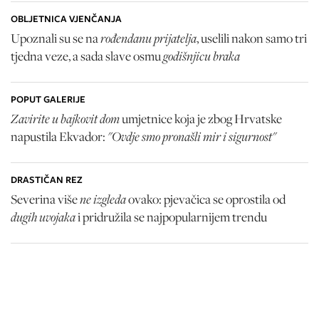
OBLJETNICA VJENČANJA
rođendanu prijatelja
Upoznali su se na
, uselili nakon samo tri
godišnjicu braka
tjedna veze, a sada slave osmu
POPUT GALERIJE
Zavirite u bajkovit dom
umjetnice koja je zbog Hrvatske
"Ovdje smo pronašli mir i sigurnost"
napustila Ekvador:
DRASTIČAN REZ
ne izgleda
Severina više
ovako: pjevačica se oprostila od
dugih uvojaka
i pridružila se najpopularnijem trendu