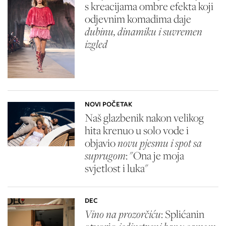
s kreacijama ombre efekta koji
odjevnim komadima daje
dubinu, dinamiku i suvremen
izgled
NOVI POČETAK
Naš glazbenik nakon velikog
hita krenuo u solo vode i
objavio
novu pjesmu i spot sa
suprugom
: "Ona je moja
svjetlost i luka"
DEC
Vino na prozorčiću
: Splićanin