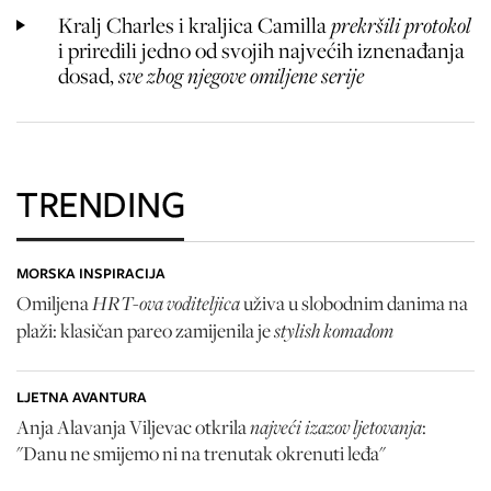
Kralj Charles i kraljica Camilla
prekršili protokol
i priredili jedno od svojih najvećih iznenađanja
dosad,
sve zbog njegove omiljene serije
TRENDING
MORSKA INSPIRACIJA
HRT-ova voditeljica
Omiljena
uživa u slobodnim danima na
stylish komadom
plaži: klasičan pareo zamijenila je
LJETNA AVANTURA
najveći izazov ljetovanja
Anja Alavanja Viljevac otkrila
:
"Danu ne smijemo ni na trenutak okrenuti leđa"