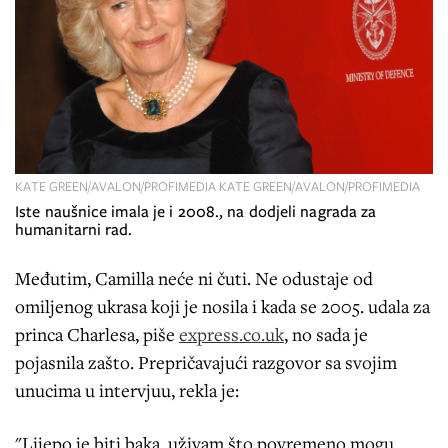
KATE GREEN/AVALON/PROFIMEDIA KATE GREEN/AVALON/PROFIMEDIA
Iste naušnice imala je i 2008., na dodjeli nagrada za
humanitarni rad.
Međutim, Camilla neće ni čuti. Ne odustaje od
omiljenog ukrasa koji je nosila i kada se 2005. udala za
princa Charlesa, piše
express.co.uk
, no sada je
pojasnila zašto. Prepričavajući razgovor sa svojim
unucima u intervjuu, rekla je:
"Lijepo je biti baka, uživam što povremeno mogu