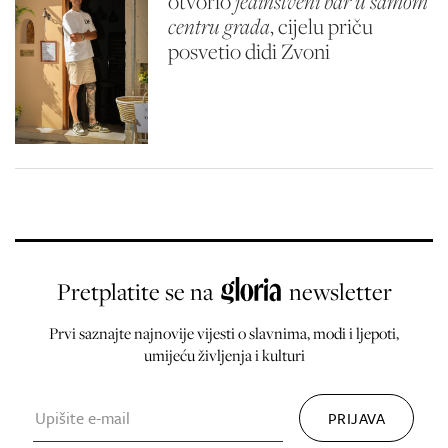
otvorio
jedinstveni bar u samom
centru grada
, cijelu priču
posvetio didi Zvoni
Pretplatite se na
newsletter
Prvi saznajte najnovije vijesti o slavnima, modi i ljepoti,
umijeću življenja i kulturi