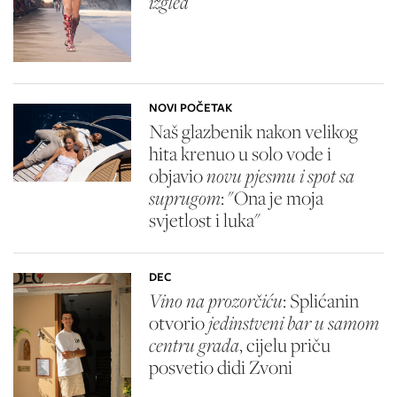
izgled
NOVI POČETAK
Naš glazbenik nakon velikog
hita krenuo u solo vode i
objavio
novu pjesmu i spot sa
suprugom
: "Ona je moja
svjetlost i luka"
DEC
Vino na prozorčiću
: Splićanin
otvorio
jedinstveni bar u samom
centru grada
, cijelu priču
posvetio didi Zvoni