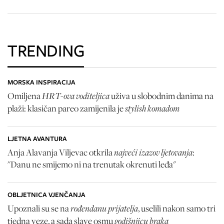
TRENDING
MORSKA INSPIRACIJA
HRT-ova voditeljica
Omiljena
uživa u slobodnim danima na
stylish komadom
plaži: klasičan pareo zamijenila je
LJETNA AVANTURA
najveći izazov ljetovanja
Anja Alavanja Viljevac otkrila
:
"Danu ne smijemo ni na trenutak okrenuti leđa"
OBLJETNICA VJENČANJA
rođendanu prijatelja
Upoznali su se na
, uselili nakon samo tri
godišnjicu braka
tjedna veze, a sada slave osmu