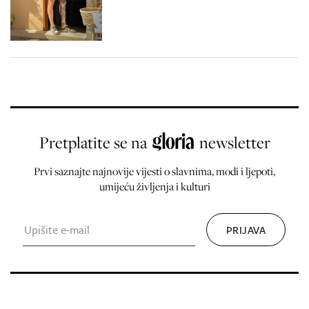
Pretplatite se na
newsletter
Prvi saznajte najnovije vijesti o slavnima, modi i ljepoti,
umijeću življenja i kulturi