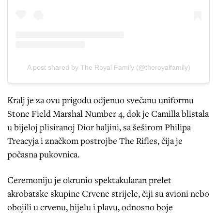
A post shared by The Royal Family (@theroyalfamily)
Kralj je za ovu prigodu odjenuo svečanu uniformu
Stone Field Marshal Number 4, dok je Camilla blistala
u bijeloj plisiranoj Dior haljini, sa šeširom Philipa
Treacyja i značkom postrojbe The Rifles, čija je
počasna pukovnica.
Ceremoniju je okrunio spektakularan prelet
akrobatske skupine Crvene strijele, čiji su avioni nebo
obojili u crvenu, bijelu i plavu, odnosno boje