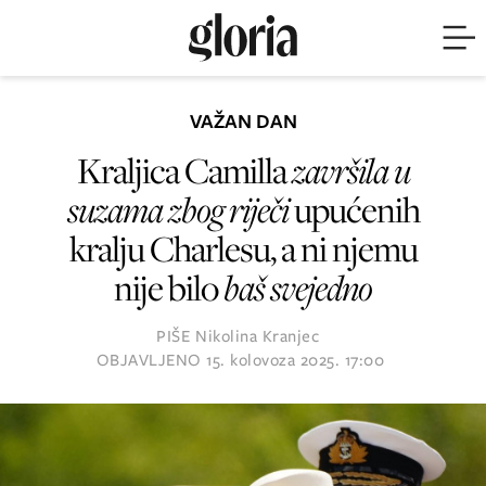
VAŽAN DAN
Kraljica Camilla
završila u
suzama zbog riječi
upućenih
kralju Charlesu, a ni njemu
nije bilo
baš svejedno
PIŠE
Nikolina Kranjec
OBJAVLJENO
15. kolovoza 2025. 17:00