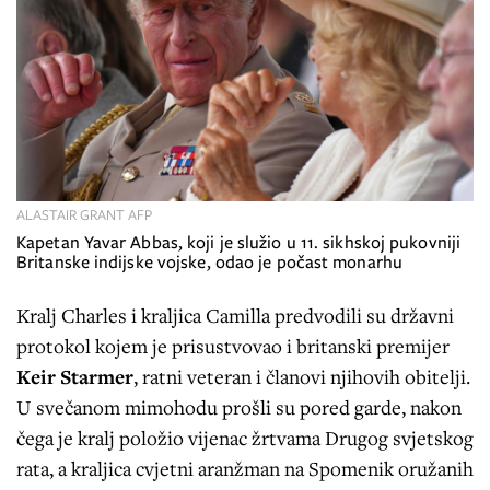
ALASTAIR GRANT AFP
Kapetan Yavar Abbas, koji je služio u 11. sikhskoj pukovniji
Britanske indijske vojske, odao je počast monarhu
Kralj Charles i kraljica Camilla predvodili su državni
protokol kojem je prisustvovao i britanski premijer
Keir Starmer
, ratni veteran i članovi njihovih obitelji.
U svečanom mimohodu prošli su pored garde, nakon
čega je kralj položio vijenac žrtvama Drugog svjetskog
rata, a kraljica cvjetni aranžman na Spomenik oružanih