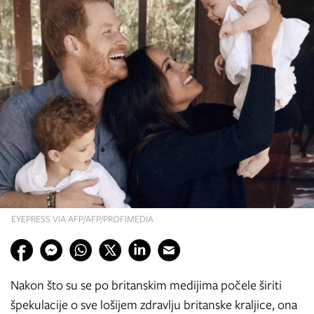
EYEPRESS VIA AFP/AFP/PROFIMEDIA
Nakon što su se po britanskim medijima počele širiti
špekulacije o sve lošijem zdravlju britanske kraljice, ona