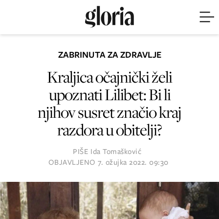
ZABRINUTA ZA ZDRAVLJE
Kraljica očajnički želi
upoznati Lilibet: Bi li
njihov susret značio kraj
razdora u obitelji?
PIŠE
Ida Tomašković
OBJAVLJENO
7. ožujka 2022. 09:30