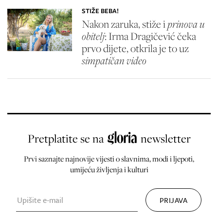
STIŽE BEBA!
Nakon zaruka, stiže i
prinova u
obitelj
: Irma Dragičević čeka
prvo dijete, otkrila je to uz
simpatičan video
Pretplatite se na
newsletter
Prvi saznajte najnovije vijesti o slavnima, modi i ljepoti,
umijeću življenja i kulturi