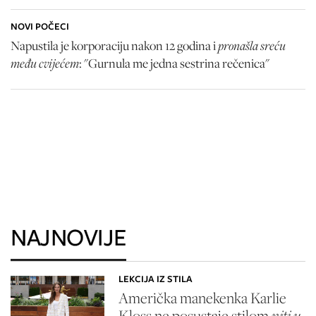
NOVI POČECI
pronašla sreću
Napustila je korporaciju nakon 12 godina i
među cvijećem
: "Gurnula me jedna sestrina rečenica"
NAJNOVIJE
LEKCIJA IZ STILA
Američka manekenka Karlie
Kloss ne posustaje stilom
niti u