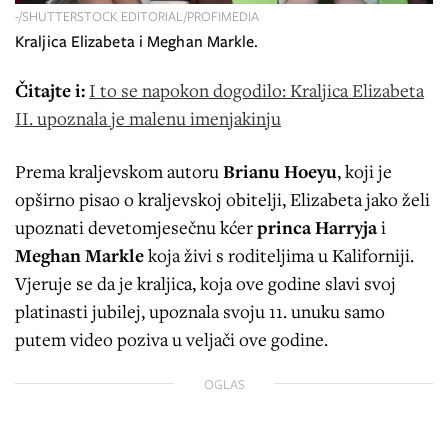
-/SHUTTERSTOCK EDITORIAL/PROFIMEDIA
Kraljica Elizabeta i Meghan Markle.
Čitajte i:
I to se napokon dogodilo: Kraljica Elizabeta
II. upoznala je malenu imenjakinju
Prema kraljevskom autoru
Brianu Hoeyu
, koji je
opširno pisao o kraljevskoj obitelji, Elizabeta jako želi
upoznati devetomjesečnu kćer
princa Harryja
i
Meghan Markle
koja živi s roditeljima u Kaliforniji.
Vjeruje se da je kraljica, koja ove godine slavi svoj
platinasti jubilej, upoznala svoju 11. unuku samo
putem video poziva u veljači ove godine.
OGLAS