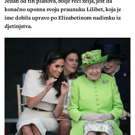
Jedan od tih planova, bolje reći želja, jest da
konačno upozna svoju praunuku Lilibet, koja je
ime dobila upravo po Elizabetinom nadimku iz
djetinjstva.