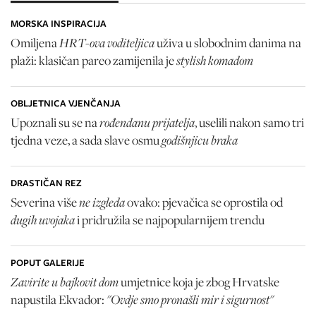
MORSKA INSPIRACIJA
HRT-ova voditeljica
Omiljena
uživa u slobodnim danima na
stylish komadom
plaži: klasičan pareo zamijenila je
OBLJETNICA VJENČANJA
rođendanu prijatelja
Upoznali su se na
, uselili nakon samo tri
godišnjicu braka
tjedna veze, a sada slave osmu
DRASTIČAN REZ
ne izgleda
Severina više
ovako: pjevačica se oprostila od
dugih uvojaka
i pridružila se najpopularnijem trendu
POPUT GALERIJE
Zavirite u bajkovit dom
umjetnice koja je zbog Hrvatske
"Ovdje smo pronašli mir i sigurnost"
napustila Ekvador: