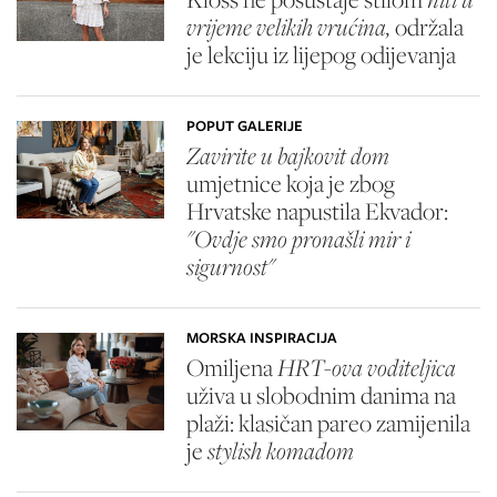
vrijeme velikih vrućina,
održala
je lekciju iz lijepog odijevanja
POPUT GALERIJE
Zavirite u bajkovit dom
umjetnice koja je zbog
Hrvatske napustila Ekvador:
"Ovdje smo pronašli mir i
sigurnost"
MORSKA INSPIRACIJA
Omiljena
HRT-ova voditeljica
uživa u slobodnim danima na
plaži: klasičan pareo zamijenila
je
stylish komadom