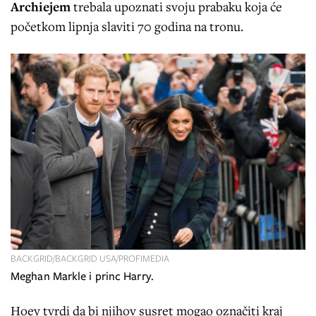
Archiejem
trebala upoznati svoju prabaku koja će
početkom lipnja slaviti 70 godina na tronu.
BACKGRID/BACKGRID USA/PROFIMEDIA
Meghan Markle i princ Harry.
Hoey tvrdi da bi njihov susret mogao označiti kraj