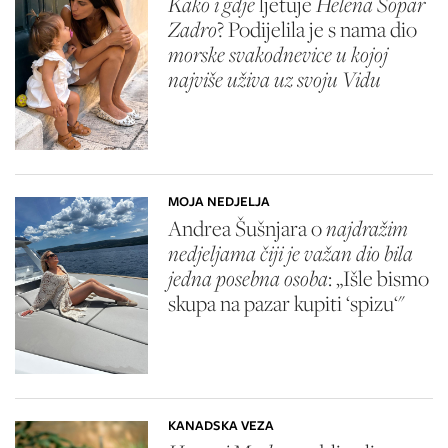
Kako i gdje
ljetuje
Helena Šopar
Zadro
? Podijelila je s nama dio
morske svakodnevice u kojoj
najviše uživa uz svoju Vidu
MOJA NEDJELJA
Andrea Šušnjara o
najdražim
nedjeljama čiji je važan dio bila
jedna posebna osoba
: „Išle bismo
skupa na pazar kupiti ‘spizu‘"
KANADSKA VEZA