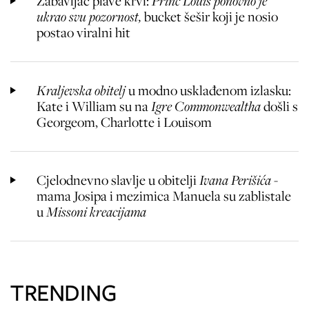
Zabavljač plave krvi:
Princ Louis ponovno je
ukrao svu pozornost,
bucket šešir koji je nosio
postao viralni hit
Kraljevska obitelj
u modno usklađenom izlasku:
Kate i William su na
Igre Commonwealtha
došli s
Georgeom, Charlotte i Louisom
Cjelodnevno slavlje u obitelji
Ivana Perišića
-
mama Josipa i mezimica Manuela su zablistale
u
Missoni kreacijama
TRENDING