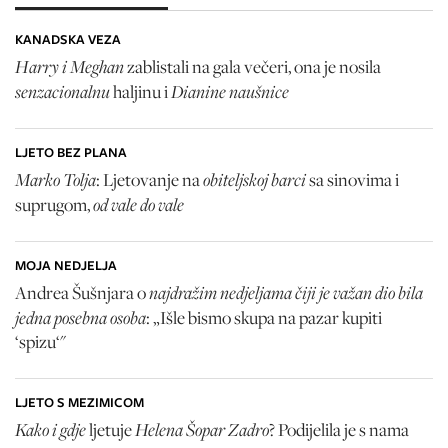
KANADSKA VEZA
Harry i Meghan
zablistali na gala večeri, ona je nosila
senzacionalnu
Dianine naušnice
haljinu i
LJETO BEZ PLANA
Marko Tolja
obiteljskoj barci
: Ljetovanje na
sa sinovima i
od vale do vale
suprugom,
MOJA NEDJELJA
najdražim nedjeljama čiji je važan dio bila
Andrea Šušnjara o
jedna posebna osoba
: „Išle bismo skupa na pazar kupiti
‘spizu‘"
LJETO S MEZIMICOM
Kako i gdje
Helena Šopar Zadro
ljetuje
? Podijelila je s nama