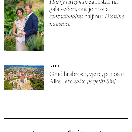
Harry i Meghan
zablistali na
gala večeri, ona je nosila
senzacionalnu
haljinu i
Dianine
naušnice
IZLET
Grad hrabrosti, vjere, ponosa i
Alke -
evo zašto posjetiti Sinj