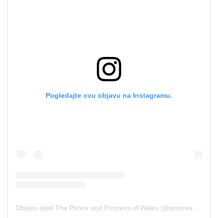
Pogledajte ovu objavu na Instagramu.
Objavu dijeli The Prince and Princess of Wales (@princeandprincessofwales)