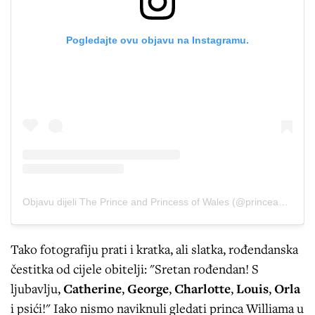
Pogledajte ovu objavu na Instagramu.
Objavu dijeli The Prince and Princess of Wales (@princeandprincessofwales)
Tako fotografiju prati i kratka, ali slatka, rođendanska
čestitka od cijele obitelji: "Sretan rođendan! S
ljubavlju,
Catherine
,
George
,
Charlotte
,
Louis
,
Orla
i psići!" Iako nismo naviknuli gledati princa Williama u