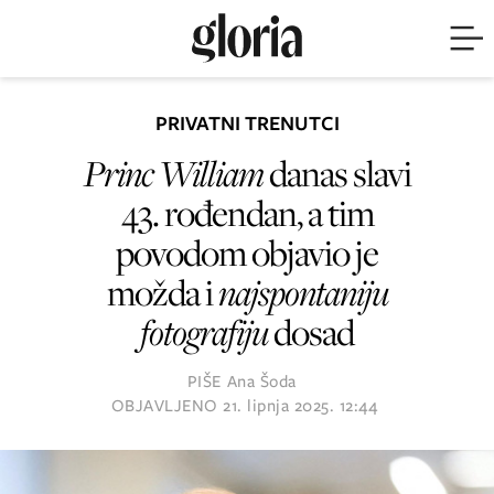
PRIVATNI TRENUTCI
Princ William
danas slavi
43. rođendan, a tim
povodom objavio je
možda i
najspontaniju
fotografiju
dosad
PIŠE
Ana Šoda
OBJAVLJENO
21. lipnja 2025. 12:44