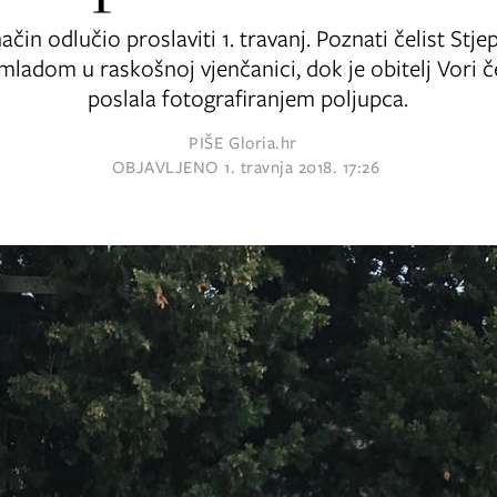
ačin odlučio proslaviti 1. travanj. Poznati čelist St
s mladom u raskošnoj vjenčanici, dok je obitelj Vori č
poslala fotografiranjem poljupca.
PIŠE
Gloria.hr
OBJAVLJENO
1. travnja 2018. 17:26