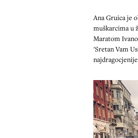
Ana Gruica je o
muškarcima u ž
Maratom Ivanom
'Sretan Vam Usk
najdragocjenije,