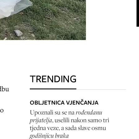
TRENDING
adbu
OBLJETNICA VJENČANJA
uo
Upoznali su se na
rođendanu
prijatelja
, uselili nakon samo tri
tjedna veze, a sada slave osmu
godišnjicu braka