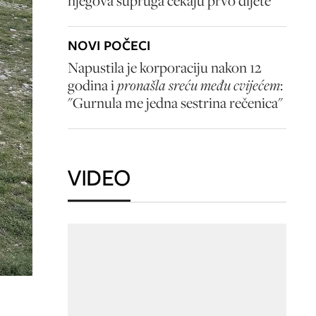
njegova supruga čekaju prvo dijete
NOVI POČECI
Napustila je korporaciju nakon 12
godina i
pronašla sreću među cvijećem
:
"Gurnula me jedna sestrina rečenica"
VIDEO