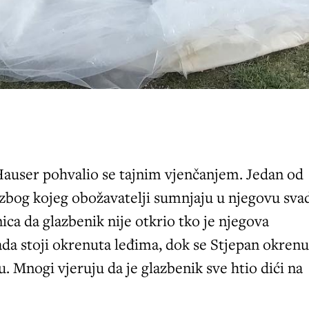
Hauser pohvalio se tajnim vjenčanjem. Jedan od
 zbog kojeg obožavatelji sumnjaju u njegovu sv
nica da glazbenik nije otkrio tko je njegova
da stoji okrenuta leđima, dok se Stjepan okren
. Mnogi vjeruju da je glazbenik sve htio dići na