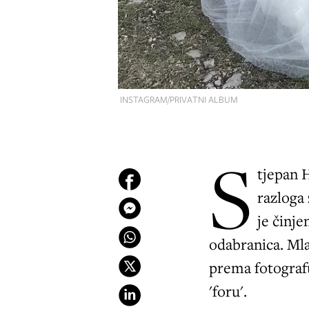
INSTAGRAM/PRIVATNI ALBUM
S
tjepan 
razloga
je činje
odabranica. Mla
prema fotografu
'foru'.