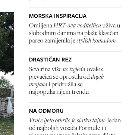
MORSKA INSPIRACIJA
Omiljena
HRT-ova voditeljica
uživa u
slobodnim danima na plaži: klasičan
pareo zamijenila je
stylish komadom
DRASTIČAN REZ
Severina više
ne izgleda
ovako:
pjevačica se oprostila od
dugih
uvojaka
i pridružila se
najpopularnijem trendu
NA ODMORU
Vruće ljeto otkrilo je slatku tajnu
: Jedan
od najboljih vozača Formule 1 i