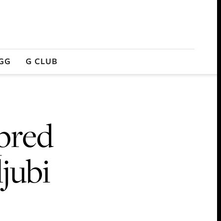
GG
G CLUB
pred
ljubi