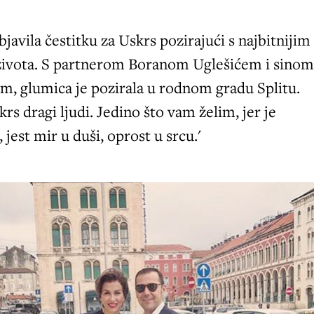
bjavila čestitku za Uskrs pozirajući s najbitnijim
ivota. S partnerom Boranom Uglešićem i sino
, glumica je pozirala u rodnom gradu Splitu.
rs dragi ljudi. Jedino što vam želim, jer je
 jest mir u duši, oprost u srcu.'