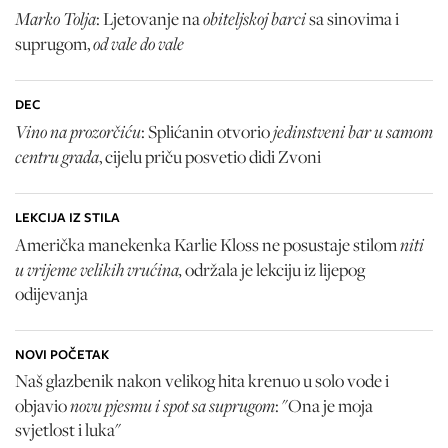
Marko Tolja
obiteljskoj barci
: Ljetovanje na
sa sinovima i
od vale do vale
suprugom,
DEC
Vino na prozorčiću
jedinstveni bar u samom
: Splićanin otvorio
centru grada
, cijelu priču posvetio didi Zvoni
LEKCIJA IZ STILA
niti
Američka manekenka Karlie Kloss ne posustaje stilom
u vrijeme velikih vrućina,
održala je lekciju iz lijepog
odijevanja
NOVI POČETAK
Naš glazbenik nakon velikog hita krenuo u solo vode i
novu pjesmu i spot sa suprugom
objavio
: "Ona je moja
svjetlost i luka"