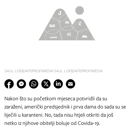
SAUL LOEB/AFP/PROFIMEDIA SAUL LOEB/AFP/PROFIMEDIA
Nakon što su početkom mjeseca potvridli da su
zaraženi, američki predsjednik i prva dama do sada su se
liječili u karanteni. No, tada nisu htjeli otkriti da još
netko iz njihove obitelji boluje od Covida-19.