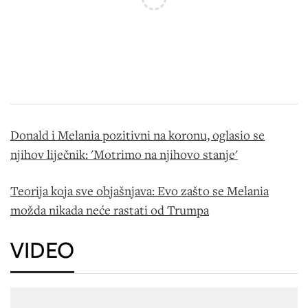
Donald i Melania pozitivni na koronu, oglasio se
njihov liječnik: 'Motrimo na njihovo stanje'
Teorija koja sve objašnjava: Evo zašto se Melania
možda nikada neće rastati od Trumpa
VIDEO