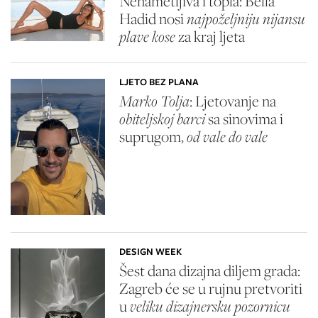
Nenametljiva i topla: Bella
Hadid nosi
najpoželjniju nijansu
plave kose
za kraj ljeta
LJETO BEZ PLANA
Marko Tolja
: Ljetovanje na
obiteljskoj barci
sa sinovima i
suprugom,
od vale do vale
DESIGN WEEK
Šest dana dizajna diljem grada:
Zagreb će se u rujnu pretvoriti
u
veliku dizajnersku pozornicu