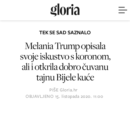
TEK SE SAD SAZNALO
Melania Trump opisala
svoje iskustvo s koronom,
ali i otkrila dobro čuvanu
tajnu Bijele kuće
PIŠE
Gloria.hr
OBJAVLJENO
15. listopada 2020. 11:00