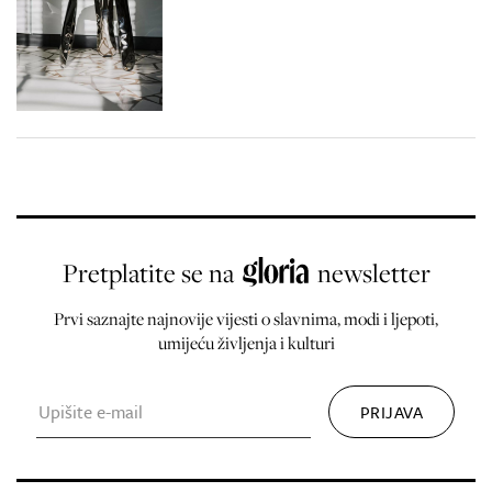
Pretplatite se na
newsletter
Prvi saznajte najnovije vijesti o slavnima, modi i ljepoti,
umijeću življenja i kulturi