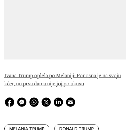
Ivana Trump oplela po Melaniji: Ponosna je na svoju
kćer, no prva dama nije joj po ukusu
MELANIA TRUMP
DONALD TRUMP