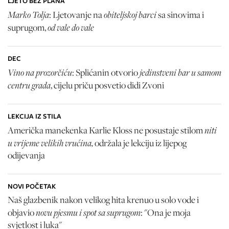
LJETO BEZ PLANA
Marko Tolja
obiteljskoj barci
: Ljetovanje na
sa sinovima i
od vale do vale
suprugom,
DEC
Vino na prozorčiću
jedinstveni bar u samom
: Splićanin otvorio
centru grada
, cijelu priču posvetio didi Zvoni
LEKCIJA IZ STILA
niti
Američka manekenka Karlie Kloss ne posustaje stilom
u vrijeme velikih vrućina,
održala je lekciju iz lijepog
odijevanja
NOVI POČETAK
Naš glazbenik nakon velikog hita krenuo u solo vode i
novu pjesmu i spot sa suprugom
objavio
: "Ona je moja
svjetlost i luka"