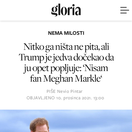
NEMA MILOSTI
Nitko ga ništa ne pita, ali
Trump je jedva dočekao da
ju opet popljuje: ‘Nisam
fan Meghan Markle‘
PIŠE
Nevio Pintar
OBJAVLJENO
10. prosinca 2021. 13:00