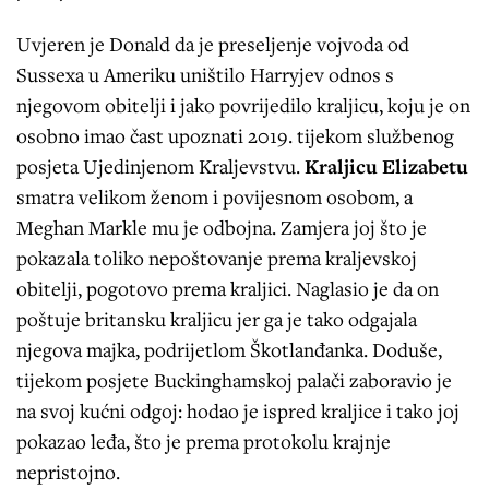
Uvjeren je Donald da je preseljenje vojvoda od
Sussexa u Ameriku uništilo Harryjev odnos s
njegovom obitelji i jako povrijedilo kraljicu, koju je on
osobno imao čast upoznati 2019. tijekom službenog
posjeta Ujedinjenom Kraljevstvu.
Kraljicu Elizabetu
smatra velikom ženom i povijesnom osobom, a
Meghan Markle mu je odbojna. Zamjera joj što je
pokazala toliko nepoštovanje prema kraljevskoj
obitelji, pogotovo prema kraljici. Naglasio je da on
poštuje britansku kraljicu jer ga je tako odgajala
njegova majka, podrijetlom Škotlanđanka. Doduše,
tijekom posjete Buckinghamskoj palači zaboravio je
na svoj kućni odgoj: hodao je ispred kraljice i tako joj
pokazao leđa, što je prema protokolu krajnje
nepristojno.