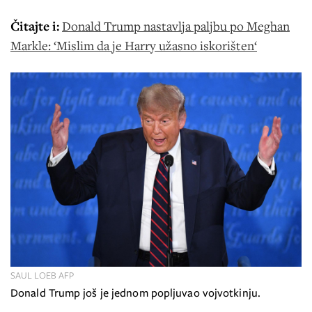
Čitajte i:
Donald Trump nastavlja paljbu po Meghan
Markle: ‘Mislim da je Harry užasno iskorišten‘
SAUL LOEB AFP
Donald Trump još je jednom popljuvao vojvotkinju.