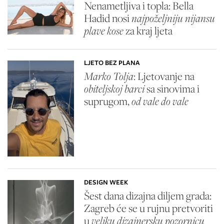
Nenametljiva i topla: Bella
Hadid nosi
najpoželjniju nijansu
plave kose
za kraj ljeta
LJETO BEZ PLANA
Marko Tolja
: Ljetovanje na
obiteljskoj barci
sa sinovima i
suprugom,
od vale do vale
DESIGN WEEK
Šest dana dizajna diljem grada:
Zagreb će se u rujnu pretvoriti
u
veliku dizajnersku pozornicu