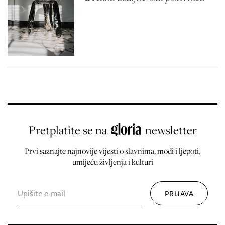
Pretplatite se na
newsletter
Prvi saznajte najnovije vijesti o slavnima, modi i ljepoti,
umijeću življenja i kulturi