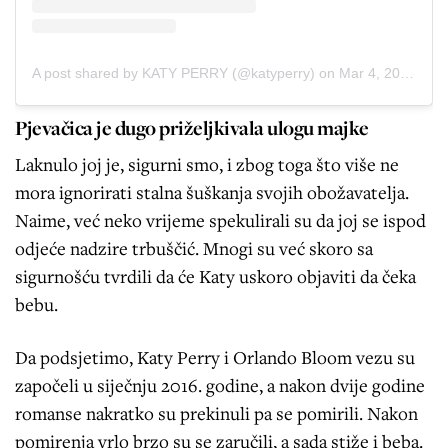
A post shared by KATY PERRY (@katyperry)
on
Mar 4, 2020 at 9:02pm PST
Pjevačica je dugo priželjkivala ulogu majke
Laknulo joj je, sigurni smo, i zbog toga što više ne
mora ignorirati stalna šuškanja svojih obožavatelja.
Naime, već neko vrijeme spekulirali su da joj se ispod
odjeće nadzire trbuščić. Mnogi su već skoro sa
sigurnošću tvrdili da će Katy uskoro objaviti da čeka
bebu.
Da podsjetimo, Katy Perry i Orlando Bloom vezu su
započeli u siječnju 2016. godine, a nakon dvije godine
romanse nakratko su prekinuli pa se pomirili. Nakon
pomirenja vrlo brzo su se zaručili, a sada stiže i beba.