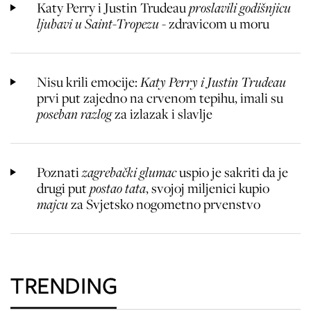
Katy Perry i Justin Trudeau
proslavili godišnjicu
ljubavi u Saint-Tropezu
- zdravicom u moru
Nisu krili emocije:
Katy Perry i Justin Trudeau
prvi put zajedno na crvenom tepihu, imali su
poseban razlog
za izlazak i slavlje
Poznati
zagrebački glumac
uspio je sakriti da je
drugi put
postao tata
, svojoj miljenici kupio
majcu
za Svjetsko nogometno prvenstvo
TRENDING