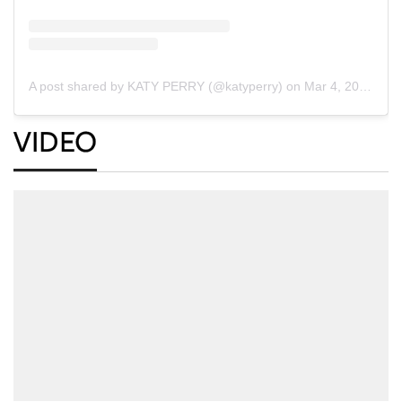
A post shared by KATY PERRY (@katyperry)
on
Mar 4, 2020 at 10:30am PST
VIDEO