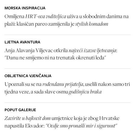
MORSKA INSPIRACIJA
HRT-ova voditeljica
Omiljena
uživa u slobodnim danima na
stylish komadom
plaži: klasičan pareo zamijenila je
LJETNA AVANTURA
najveći izazov ljetovanja
Anja Alavanja Viljevac otkrila
:
"Danu ne smijemo ni na trenutak okrenuti leđa"
OBLJETNICA VJENČANJA
rođendanu prijatelja
Upoznali su se na
, uselili nakon samo tri
godišnjicu braka
tjedna veze, a sada slave osmu
POPUT GALERIJE
Zavirite u bajkovit dom
umjetnice koja je zbog Hrvatske
"Ovdje smo pronašli mir i sigurnost"
napustila Ekvador: