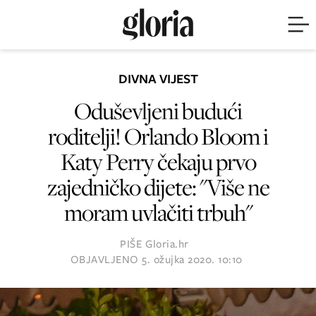
DIVNA VIJEST
Oduševljeni budući
roditelji! Orlando Bloom i
Katy Perry čekaju prvo
zajedničko dijete: "Više ne
moram uvlačiti trbuh"
PIŠE
Gloria.hr
OBJAVLJENO
5. ožujka 2020. 10:10