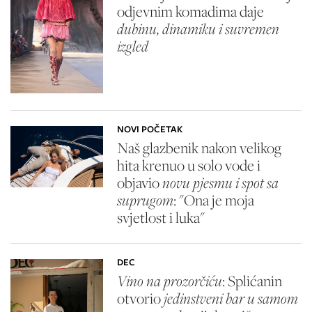
odjevnim komadima daje
dubinu, dinamiku i suvremen
izgled
NOVI POČETAK
Naš glazbenik nakon velikog
hita krenuo u solo vode i
objavio
novu pjesmu i spot sa
suprugom
: "Ona je moja
svjetlost i luka"
DEC
Vino na prozorčiću
: Splićanin
otvorio
jedinstveni bar u samom