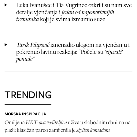
Luka Ivanušec i Tia Vugrinec otkrili su nam sve
detalje vjenčanja i
jedan od najemotivnijih
trenutaka
koji je svima izmamio suze
Tarik Filipović
iznenadio ulogom na vjenčanju i
pokrenuo lavinu reakcija: "Počele su
‘sijevati‘
ponude"
TRENDING
MORSKA INSPIRACIJA
HRT-ova voditeljica
Omiljena
uživa u slobodnim danima na
stylish komadom
plaži: klasičan pareo zamijenila je