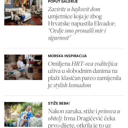
POPUT GALERIJE
Zavirite u bajkovit dom
umjetnice koja je zbog
Hrvatske napustila Ekvador:
"Ovdje smo pronašli mir i
sigurnost"
MORSKA INSPIRACIJA
Omiljena
HRT-ova voditeljica
uživa u slobodnim danima na
plaži: klasičan pareo zamijenila
je
stylish komadom
STIŽE BEBA!
Nakon zaruka, stiže i
prinova u
obitelj
: Irma Dragičević čeka
prvo dijete, otkrila je to uz