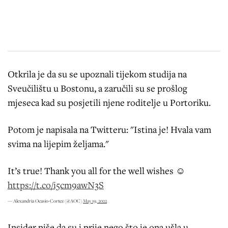
Otkrila je da su se upoznali tijekom studija na
Sveučilištu u Bostonu, a zaručili su se prošlog
mjeseca kad su posjetili njene roditelje u Portoriku.
Potom je napisala na Twitteru: "Istina je! Hvala vam
svima na lijepim željama."
It’s true! Thank you all for the well wishes ☺️
https://t.co/i5cm9awN3S
— Alexandria Ocasio-Cortez (@AOC)
May 19, 2022
Insider piše da su i prije nego što je ona ušla u