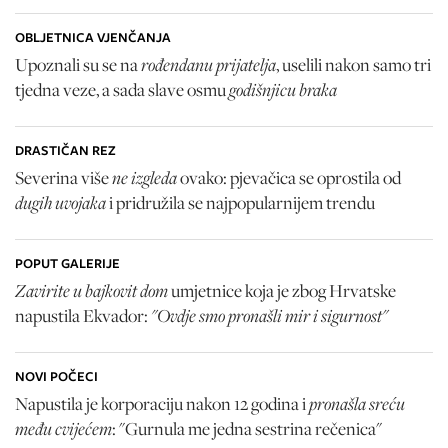
OBLJETNICA VJENČANJA
rođendanu prijatelja
Upoznali su se na
, uselili nakon samo tri
godišnjicu braka
tjedna veze, a sada slave osmu
DRASTIČAN REZ
ne izgleda
Severina više
ovako: pjevačica se oprostila od
dugih uvojaka
i pridružila se najpopularnijem trendu
POPUT GALERIJE
Zavirite u bajkovit dom
umjetnice koja je zbog Hrvatske
"Ovdje smo pronašli mir i sigurnost"
napustila Ekvador:
NOVI POČECI
pronašla sreću
Napustila je korporaciju nakon 12 godina i
među cvijećem
: "Gurnula me jedna sestrina rečenica"