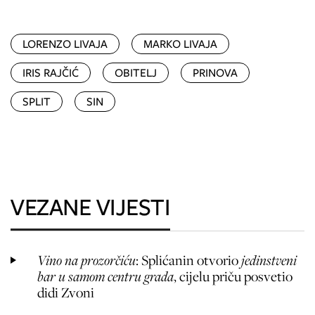
LORENZO LIVAJA
MARKO LIVAJA
IRIS RAJČIĆ
OBITELJ
PRINOVA
SPLIT
SIN
VEZANE VIJESTI
Vino na prozorčiću
: Splićanin otvorio
jedinstveni
bar u samom centru grada
, cijelu priču posvetio
didi Zvoni