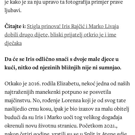
je kako je za nju upravo ta fotografija primjer prave
ljubavi.
Čitajte i:
Stigla prinova! Iris Rajčić i Marko Livaja
dobili drugo dijete, bliski prijatelj otkrio je i ime
dječaka
Da će se Iris odlično snaći s dvoje male djece u
kući, nitko od njezinih bližnjih nije ni sumnjao.
Otkako je 2016. rodila Elizabetu, nekoć jedna od naših
najtraženijih manekenki potpuno se posvetila
majčinstvu. No, rođenje Lorenza koji je od svog tate
naslijedio crnu kosu, ipak je bio izazov za malu obitelj
budući da su Iris i Marko uoči tog velikog događaja
okrenuli novu životnu stranicu. Početkom 2021.,
nakon četiri godine, vratili su se u Split iz Atene gdje