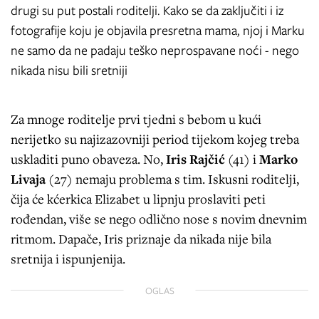
drugi su put postali roditelji. Kako se da zaključiti i iz
fotografije koju je objavila presretna mama, njoj i Marku
ne samo da ne padaju teško neprospavane noći - nego
nikada nisu bili sretniji
Za mnoge roditelje prvi tjedni s bebom u kući
nerijetko su najizazovniji period tijekom kojeg treba
uskladiti puno obaveza. No,
Iris Rajčić
(41) i
Marko
Livaja
(27) nemaju problema s tim. Iskusni roditelji,
čija će kćerkica Elizabet u lipnju proslaviti peti
rođendan, više se nego odlično nose s novim dnevnim
ritmom. Dapače, Iris priznaje da nikada nije bila
sretnija i ispunjenija.
OGLAS