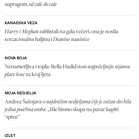
od vale do vale
suprugom,
KANADSKA VEZA
Harry i Meghan
zablistali na gala večeri, ona je nosila
senzacionalnu
Dianine naušnice
haljinu i
NOVA BOJA
najpoželjniju nijansu
Nenametljiva i topla: Bella Hadid nosi
plave kose
za kraj ljeta
MOJA NEDJELJA
najdražim nedjeljama čiji je važan dio bila
Andrea Šušnjara o
jedna posebna osoba
: „Išle bismo skupa na pazar kupiti
‘spizu‘"
IZLET