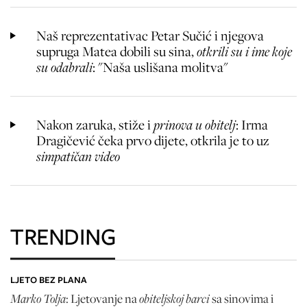
Naš reprezentativac Petar Sučić i njegova
supruga Matea dobili su sina,
otkrili su i ime koje
su odabrali
: "Naša uslišana molitva"
Nakon zaruka, stiže i
prinova u obitelj
: Irma
Dragičević čeka prvo dijete, otkrila je to uz
simpatičan video
TRENDING
LJETO BEZ PLANA
Marko Tolja
obiteljskoj barci
: Ljetovanje na
sa sinovima i