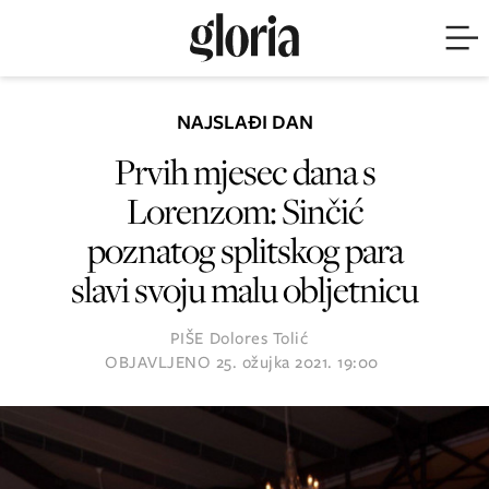
NAJSLAĐI DAN
Prvih mjesec dana s
Lorenzom: Sinčić
poznatog splitskog para
slavi svoju malu obljetnicu
PIŠE
Dolores Tolić
OBJAVLJENO
25. ožujka 2021. 19:00