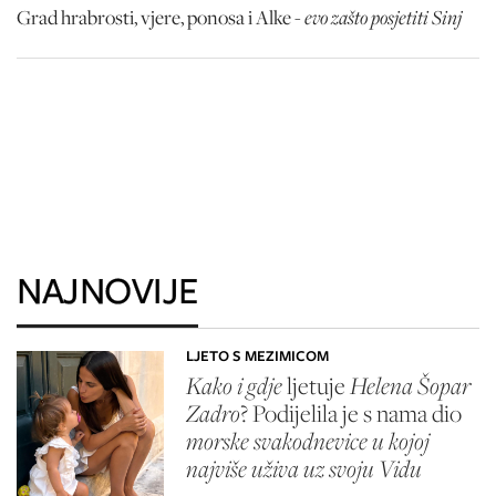
evo zašto posjetiti Sinj
Grad hrabrosti, vjere, ponosa i Alke -
NAJNOVIJE
LJETO S MEZIMICOM
Kako i gdje
ljetuje
Helena Šopar
Zadro
? Podijelila je s nama dio
morske svakodnevice u kojoj
najviše uživa uz svoju Vidu