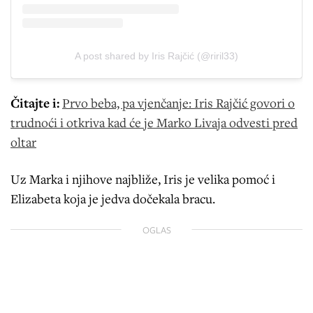
A post shared by Iris Rajčić (@riril33)
Čitajte i:
Prvo beba, pa vjenčanje: Iris Rajčić govori o
trudnoći i otkriva kad će je Marko Livaja odvesti pred
oltar
Uz Marka i njihove najbliže, Iris je velika pomoć i
Elizabeta koja je jedva dočekala bracu.
OGLAS