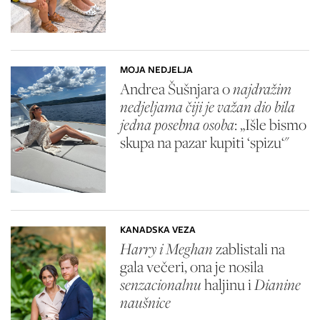
MOJA NEDJELJA
Andrea Šušnjara o
najdražim
nedjeljama čiji je važan dio bila
jedna posebna osoba
: „Išle bismo
skupa na pazar kupiti ‘spizu‘"
KANADSKA VEZA
Harry i Meghan
zablistali na
gala večeri, ona je nosila
senzacionalnu
haljinu i
Dianine
naušnice