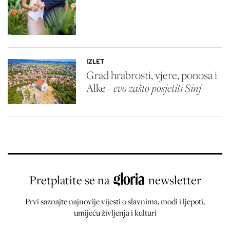
IZLET
Grad hrabrosti, vjere, ponosa i
Alke -
evo zašto posjetiti Sinj
Pretplatite se na
newsletter
Prvi saznajte najnovije vijesti o slavnima, modi i ljepoti,
umijeću življenja i kulturi