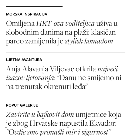
MORSKA INSPIRACIJA
Omiljena
HRT-ova voditeljica
uživa u
slobodnim danima na plaži: klasičan
pareo zamijenila je
stylish komadom
LJETNA AVANTURA
Anja Alavanja Viljevac otkrila
najveći
izazov ljetovanja
: "Danu ne smijemo ni
na trenutak okrenuti leđa"
POPUT GALERIJE
Zavirite u bajkovit dom
umjetnice koja
je zbog Hrvatske napustila Ekvador:
"Ovdje smo pronašli mir i sigurnost"