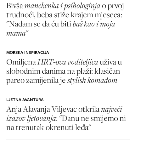
Bivša
manekenka i psihologinja
o prvoj
trudnoći, beba stiže krajem mjeseca:
"Nadam se da ću biti
baš kao i moja
mama
"
MORSKA INSPIRACIJA
Omiljena
HRT-ova voditeljica
uživa u
slobodnim danima na plaži: klasičan
pareo zamijenila je
stylish komadom
LJETNA AVANTURA
Anja Alavanja Viljevac otkrila
najveći
izazov ljetovanja
: "Danu ne smijemo ni
na trenutak okrenuti leđa"