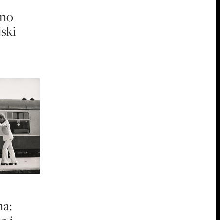
čno
jski
ma: