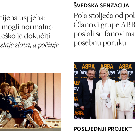
ŠVEDSKA SENZACIJA
Pola stoljeća od po
cijena uspjeha:
Članovi grupe AB
 mogli normalno
poslali su fanovima
 teško je dokučiti
posebnu poruku
staje slava, a počinje
POSLJEDNJI PROJEKT