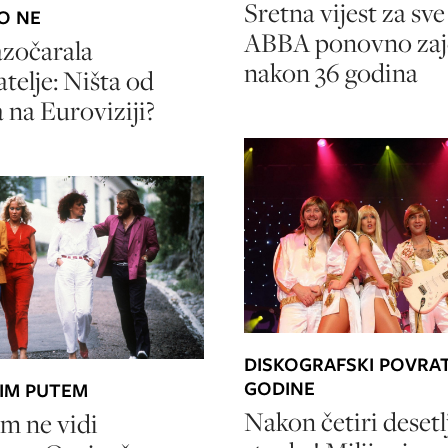
Sretna vijest za sve
O NE
ABBA ponovno za
azočarala
nakon 36 godina
telje: Ništa od
 na Euroviziji?
DISKOGRAFSKI POVRA
GODINE
JIM PUTEM
Nakon četiri desetl
om ne vidi