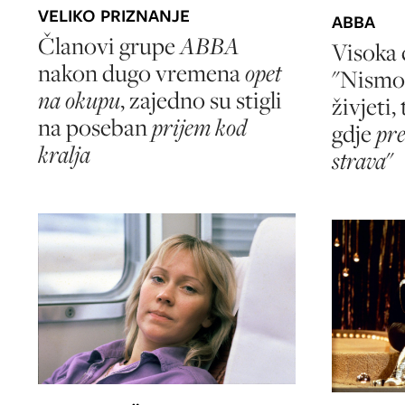
VELIKO PRIZNANJE
ABBA
Članovi grupe
ABBA
Visoka 
nakon dugo vremena
opet
"Nismo
na okupu
, zajedno su stigli
živjeti,
na poseban
prijem kod
gdje
pre
kralja
strava
"