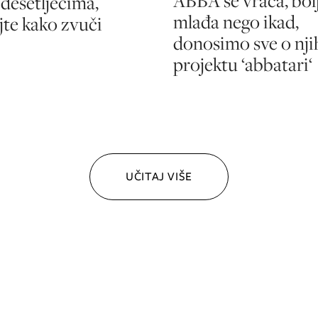
ABBA se vraća, bolj
 desetljećima,
mlađa nego ikad,
jte kako zvuči
donosimo sve o nj
projektu ‘abbatari‘
UČITAJ VIŠE