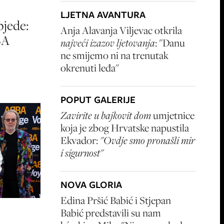
LJETNA AVANTURA
bjede:
Anja Alavanja Viljevac otkrila
BA
najveći izazov ljetovanja
: "Danu
ne smijemo ni na trenutak
okrenuti leđa"
POPUT GALERIJE
Zavirite u bajkovit dom
umjetnice
koja je zbog Hrvatske napustila
Ekvador:
"Ovdje smo pronašli mir
i sigurnost"
NOVA GLORIA
Edina Pršić Babić i Stjepan
Babić predstavili su nam