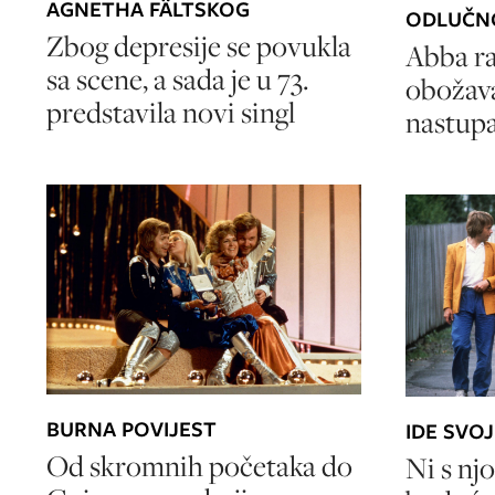
AGNETHA FÄLTSKOG
ODLUČN
Zbog depresije se povukla
Abba r
sa scene, a sada je u 73.
obožava
predstavila novi singl
nastupa
BURNA POVIJEST
IDE SVO
Od skromnih početaka do
Ni s nj