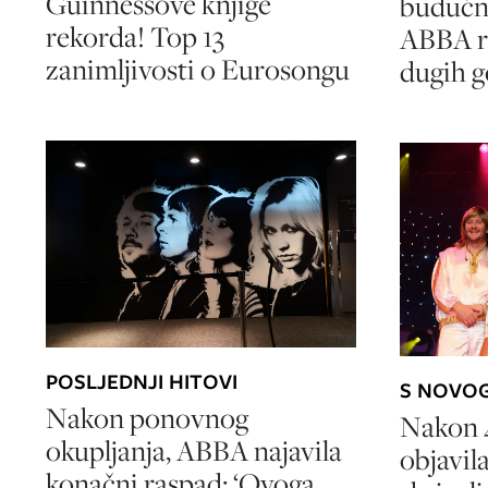
Guinnessove knjige
budućn
rekorda! Top 13
ABBA r
zanimljivosti o Eurosongu
dugih 
POSLJEDNJI HITOVI
S NOVO
Nakon ponovnog
Nakon 
okupljanja, ABBA najavila
objavil
konačni raspad: ‘Ovoga