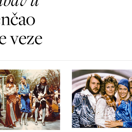
enčao
e veze