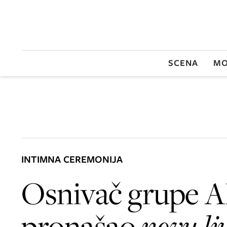
SCENA
MO
INTIMNA CEREMONIJA
Osnivač grupe 
pronašao
novu lj