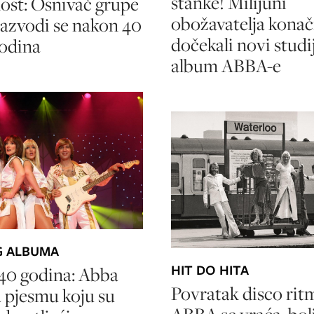
stanke! Milijuni
ost: Osnivač grupe
obožavatelja kona
azvodi se nakon 40
dočekali novi studi
godina
album ABBA-e
G ALBUMA
HIT DO HITA
40 godina: Abba
Povratak disco rit
a pjesmu koju su