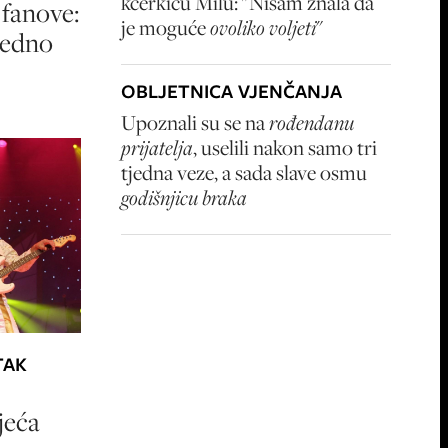
kćerkicu Milu: "Nisam znala da
 fanove:
je moguće
ovoliko voljeti
"
jedno
OBLJETNICA VJENČANJA
Upoznali su se na
rođendanu
prijatelja
, uselili nakon samo tri
tjedna veze, a sada slave osmu
godišnjicu braka
TAK
jeća