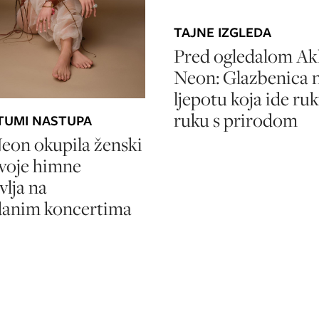
TAJNE IZGLEDA
Pred ogledalom Ak
Neon: Glazbenica n
ljepotu koja ide ru
ruku s prirodom
TUMI NASTUPA
eon okupila ženski
voje himne
vlja na
danim koncertima