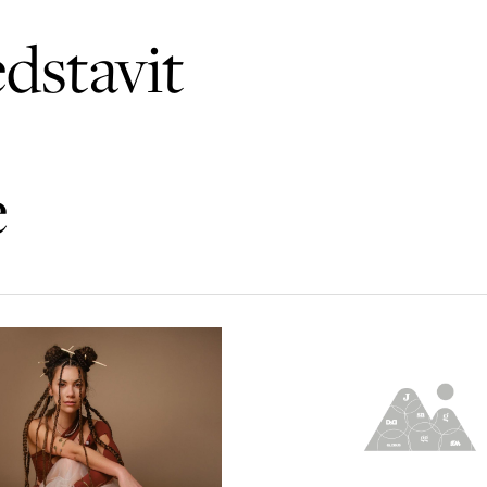
dstavit
e