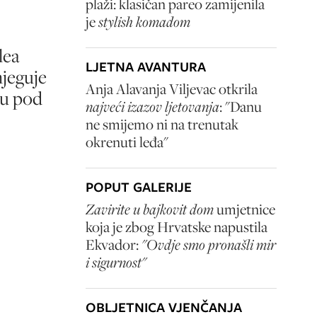
plaži: klasičan pareo zamijenila
je
stylish komadom
lea
LJETNA AVANTURA
jeguje
Anja Alavanja Viljevac otkrila
ku pod
najveći izazov ljetovanja
: "Danu
ne smijemo ni na trenutak
okrenuti leđa"
POPUT GALERIJE
Zavirite u bajkovit dom
umjetnice
koja je zbog Hrvatske napustila
Ekvador:
"Ovdje smo pronašli mir
i sigurnost"
OBLJETNICA VJENČANJA