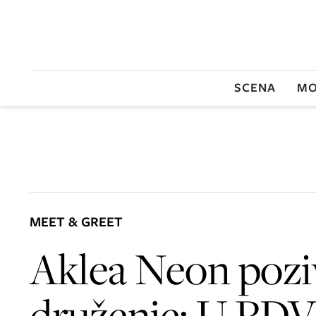
SCENA
MO
MEET & GREET
Aklea Neon pozi
druženje: U PD