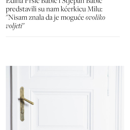
Edina Pršić Babić i Stjepan Babić
predstavili su nam kćerkicu Milu:
"Nisam znala da je moguće
ovoliko
voljeti
"