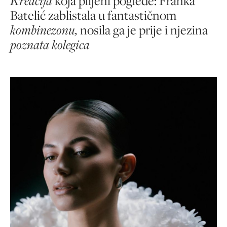
Kreacija
koja plijeni poglede: Franka
Batelić zablistala u fantastičnom
kombinezonu,
nosila ga je prije i njezina
poznata kolegica