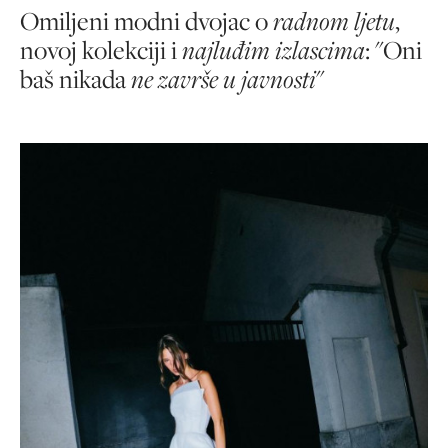
Omiljeni modni dvojac o
radnom ljetu
,
novoj kolekciji i
najluđim izlascima
: "Oni
baš nikada
ne završe u javnosti
"