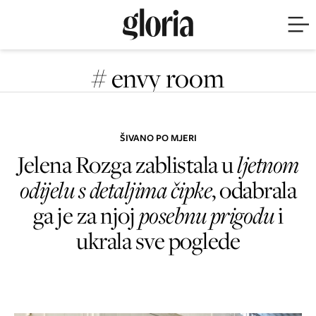
# envy room
ŠIVANO PO MJERI
Jelena Rozga zablistala u
ljetnom
odijelu s detaljima čipke
, odabrala
ga je za njoj
posebnu prigodu
i
ukrala sve poglede