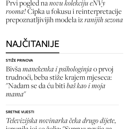
Prvi pogled na
novu kolekciju eNVy
rooma!
Čipka u fokusu i reinterpretacije
prepoznatljivijih modela iz
ranijih sezona
NAJČITANIJE
STIŽE PRINOVA
Bivša
manekenka i psihologinja
o prvoj
trudnoći, beba stiže krajem mjeseca:
"Nadam se da ću biti
baš kao i moja
mama
"
SRETNE VIJESTI
Televizijska novinarka čeka drugo dijete
,
ispunila joj se želja: "Suprug navija za