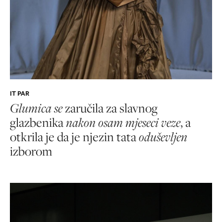
IT PAR
Glumica se
zaručila za slavnog
glazbenika
nakon osam mjeseci veze
, a
otkrila je da je njezin tata
oduševljen
izborom