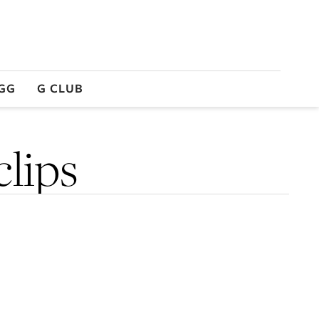
GG
G CLUB
clips