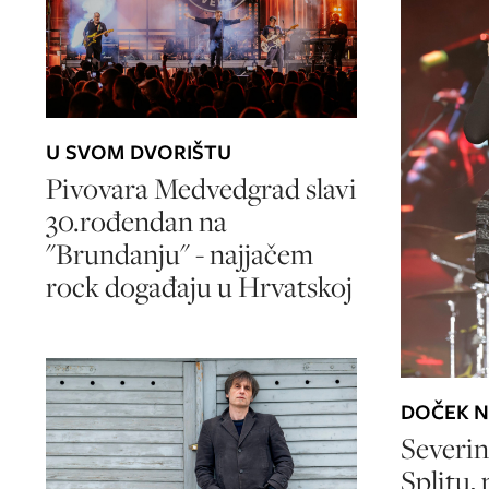
U SVOM DVORIŠTU
Pivovara Medvedgrad slavi
30.rođendan na
"Brundanju" - najjačem
rock događaju u Hrvatskoj
DOČEK N
Severin
Splitu, 