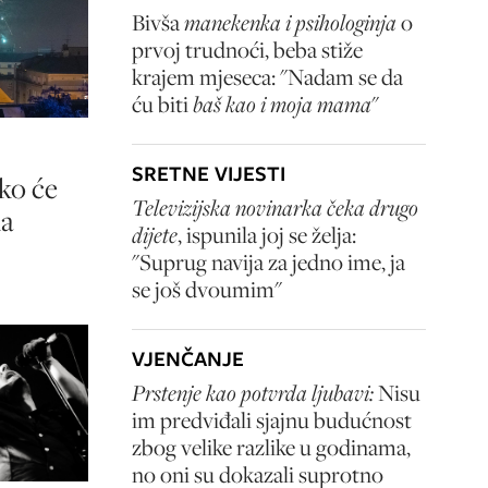
Bivša
manekenka i psihologinja
o
prvoj trudnoći, beba stiže
krajem mjeseca: "Nadam se da
ću biti
baš kao i moja mama
"
SRETNE VIJESTI
ko će
Televizijska novinarka čeka drugo
na
dijete
, ispunila joj se želja:
"Suprug navija za jedno ime, ja
se još dvoumim"
VJENČANJE
Prstenje kao potvrda ljubavi:
Nisu
im predviđali sjajnu budućnost
zbog velike razlike u godinama,
no oni su dokazali suprotno