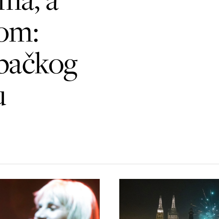
com:
bačkog
u