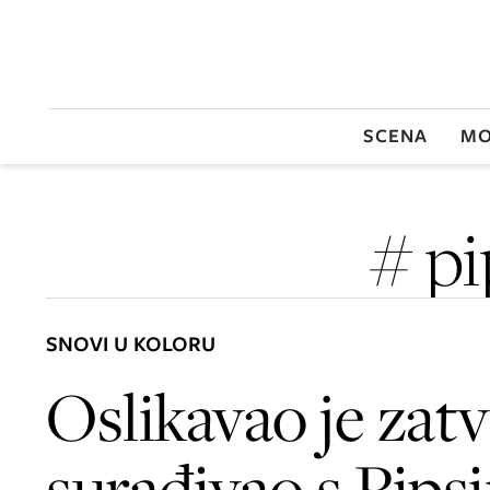
SCENA
MO
# pi
SNOVI U KOLORU
Oslikavao je zatv
surađivao s Pipsi