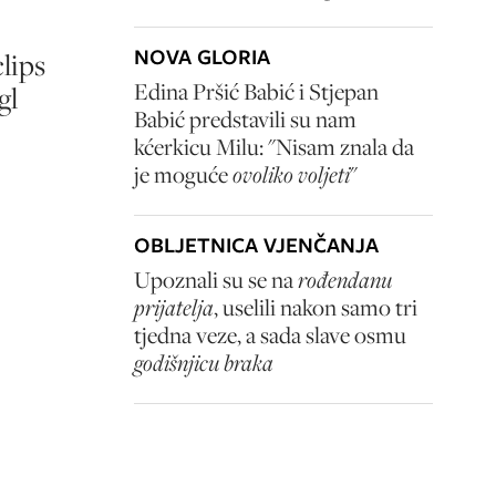
NOVA GLORIA
lips
Edina Pršić Babić i Stjepan
gl
Babić predstavili su nam
kćerkicu Milu: "Nisam znala da
je moguće
ovoliko voljeti
"
OBLJETNICA VJENČANJA
Upoznali su se na
rođendanu
prijatelja
, uselili nakon samo tri
tjedna veze, a sada slave osmu
godišnjicu braka