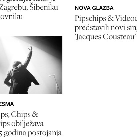
u Zagrebu, Šibeniku
NOVA GLAZBA
rovniku
Pipschips & Videoc
predstavili novi sin
'Jacques Cousteau'
ESMA
ps, Chips &
ips obilježava
5 godina postojanja