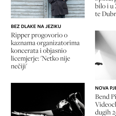
bilo i 
te Dub
BEZ DLAKE NA JEZIKU
Ripper progovorio o
kaznama organizatorima
koncerata i objasnio
licemjerje: 'Netko nije
nečiji'
NOVA PJ
Bend Pi
Videocl
dugih 2