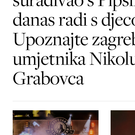
danas radi s dje
Upoznajte zagre
umjetnika Nikol
Grabovca