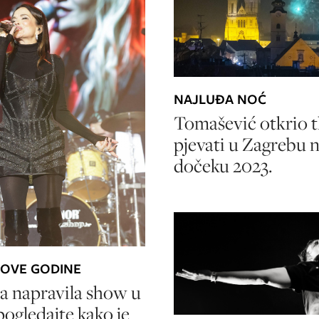
NAJLUĐA NOĆ
Tomašević otkrio t
pjevati u Zagrebu 
dočeku 2023.
OVE GODINE
a napravila show u
pogledajte kako je