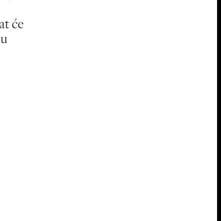
at će
ću