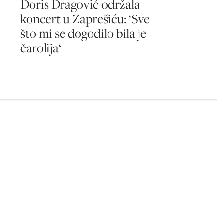
Doris Dragović održala
koncert u Zaprešiću: ‘Sve
što mi se dogodilo bila je
čarolija‘