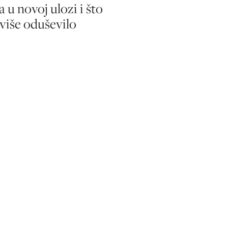
a u novoj ulozi i što
jviše oduševilo