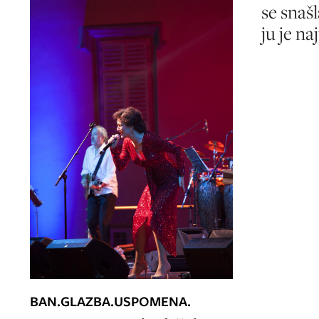
se snašl
ju je na
BAN.GLAZBA.USPOMENA.