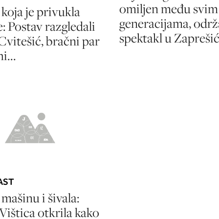
omiljen među svim
 koja je privukla
generacijama, održ
: Postav razgledali
spektakl u Zapreši
Cvitešić, bračni par
i...
AST
 mašinu i šivala:
Vištica otkrila kako