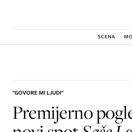
SCENA
MO
"GOVORE MI LJUDI"
Premijerno pogl
novi spot
Saše L