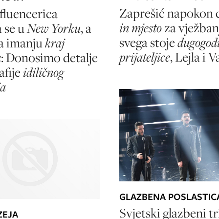
Zaprešić napokon 
fluencerica
in
mjesto
za vježbanj
a se u
New Yorku
, a
svega stoje
dugogodi
a imanju
kraj
prijateljice
, Lejla i 
a
: Donosimo detalje
afije
idiličnog
ja
GLAZBENA POSLASTIC
Svjetski glazbeni tr
ZEJA