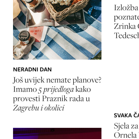
Izložba
poznate
Zrinka 
Tedesch
NERADNI DAN
Još uvijek nemate planove?
Imamo
5 prijedloga
kako
provesti Praznik rada u
Zagrebu i okolici
SVAKA Č
Sjela za
Ornela 