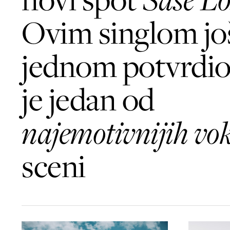
Ovim singlom još
jednom potvrdio
je jedan od
najemotivnijih vo
sceni