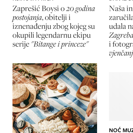
Zaprešić Boysi o
20 godina
Naša in
postojanja
, obitelji i
zaručil
iznenađenju zbog kojeg su
udala n
okupili legendarnu ekipu
Zagreb
serije
"Bitange i princeze"
i fotogr
vjenčan
NOĆ MU