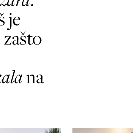
 je
 zašto
kala
na