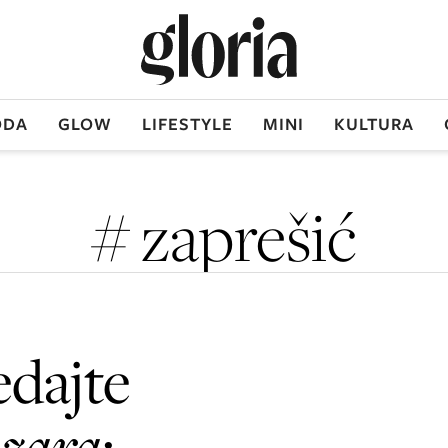
DA
GLOW
LIFESTYLE
MINI
KULTURA
# zaprešić
edajte
ozara
: