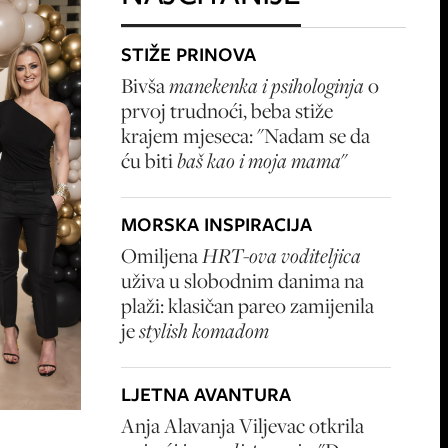
STIŽE PRINOVA
Bivša
manekenka i psihologinja
o
prvoj trudnoći, beba stiže
krajem mjeseca: "Nadam se da
ću biti
baš kao i moja mama
"
MORSKA INSPIRACIJA
Omiljena
HRT-ova voditeljica
uživa u slobodnim danima na
plaži: klasičan pareo zamijenila
je
stylish komadom
LJETNA AVANTURA
Anja Alavanja Viljevac otkrila