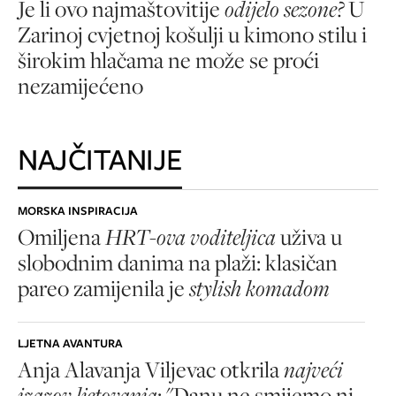
Je li ovo najmaštovitije
odijelo sezone?
U
Zarinoj cvjetnoj košulji u kimono stilu i
širokim hlačama ne može se proći
nezamijećeno
NAJČITANIJE
MORSKA INSPIRACIJA
Omiljena
HRT-ova voditeljica
uživa u
slobodnim danima na plaži: klasičan
pareo zamijenila je
stylish komadom
LJETNA AVANTURA
Anja Alavanja Viljevac otkrila
najveći
izazov ljetovanja
: "Danu ne smijemo ni