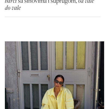
barci
sa sinovima i suprugom,
od vale
do vale