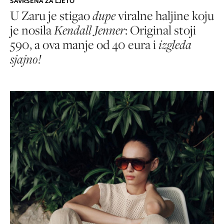
SAVRŠENA ZA LJETO
U Zaru je stigao
dupe
viralne haljine koju
je nosila
Kendall Jenner
: Original stoji
590, a ova manje od 40 eura i
izgleda
sjajno!