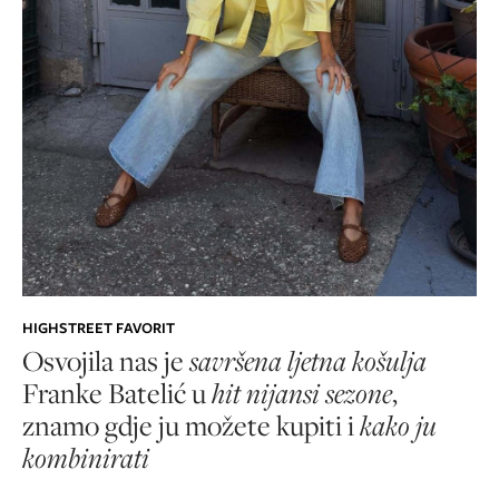
HIGHSTREET FAVORIT
Osvojila nas je
savršena ljetna košulja
Franke Batelić u
hit nijansi sezone
,
znamo gdje ju možete kupiti i
kako ju
kombinirati