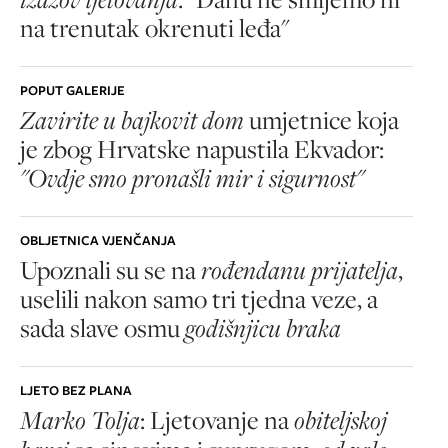
na trenutak okrenuti leđa"
POPUT GALERIJE
Zavirite u bajkovit dom
umjetnice koja
je zbog Hrvatske napustila Ekvador:
"Ovdje smo pronašli mir i sigurnost"
OBLJETNICA VJENČANJA
Upoznali su se na
rođendanu prijatelja
,
uselili nakon samo tri tjedna veze, a
sada slave osmu
godišnjicu braka
LJETO BEZ PLANA
Marko Tolja
: Ljetovanje na
obiteljskoj