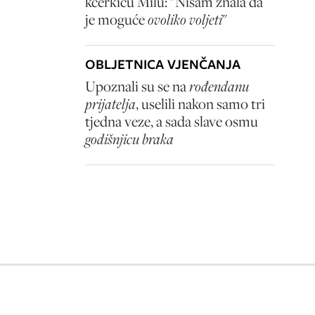
kćerkicu Milu: "Nisam znala da
je moguće
ovoliko voljeti
"
OBLJETNICA VJENČANJA
Upoznali su se na
rođendanu
prijatelja
, uselili nakon samo tri
tjedna veze, a sada slave osmu
godišnjicu braka