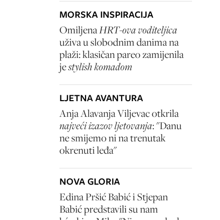
MORSKA INSPIRACIJA
Omiljena
HRT-ova voditeljica
uživa u slobodnim danima na
plaži: klasičan pareo zamijenila
je
stylish komadom
LJETNA AVANTURA
Anja Alavanja Viljevac otkrila
najveći izazov ljetovanja
: "Danu
ne smijemo ni na trenutak
okrenuti leđa"
NOVA GLORIA
Edina Pršić Babić i Stjepan
Babić predstavili su nam