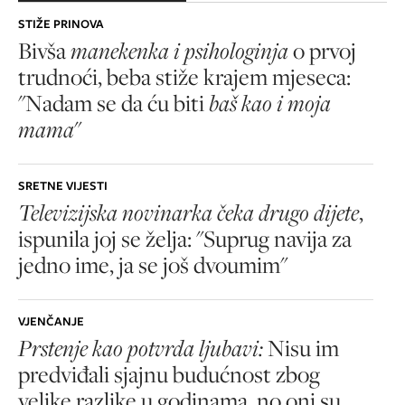
STIŽE PRINOVA
Bivša
manekenka i psihologinja
o prvoj
trudnoći, beba stiže krajem mjeseca:
"Nadam se da ću biti
baš kao i moja
mama
"
SRETNE VIJESTI
Televizijska novinarka čeka drugo dijete
,
ispunila joj se želja: "Suprug navija za
jedno ime, ja se još dvoumim"
VJENČANJE
Prstenje kao potvrda ljubavi:
Nisu im
predviđali sjajnu budućnost zbog
velike razlike u godinama, no oni su