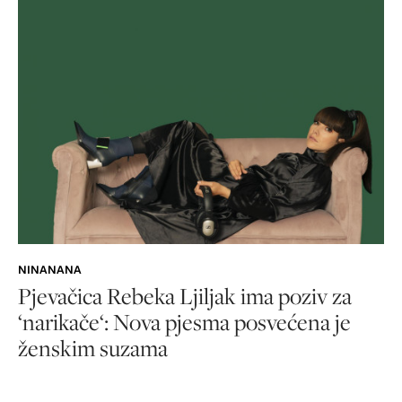
NINANANA
Pjevačica Rebeka Ljiljak ima poziv za
‘narikače‘: Nova pjesma posvećena je
ženskim suzama