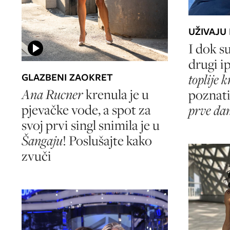
UŽIVAJU
I dok s
drugi ip
GLAZBENI ZAOKRET
toplije 
Ana Rucner
krenula je u
poznati
pjevačke vode, a spot za
prve da
svoj prvi singl snimila je u
Šangaju
! Poslušajte kako
zvuči