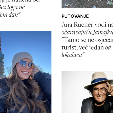
ez toga ne
jem dan"
PUTOVANJE
Ana Rucner
vodi n
očaravajuću Jamajku
"Tamo se ne osjeć
turist, već jedan
od
lokalaca"