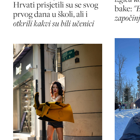
Hrvati prisjetili su se svog
bake:
"B
prvog dana u školi, ali i
započin
otkrili kakvi su bili učenici