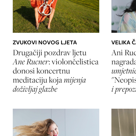
VELIKA 
ZVUKOVI NOVOG LJETA
Ani Ruc
Drugačiji pozdrav ljetu
nagrad
Ane Rucner
: violončelistica
umjetni
donosi koncertnu
"Neopis
meditaciju koja
mijenja
i prepo
doživljaj glazbe