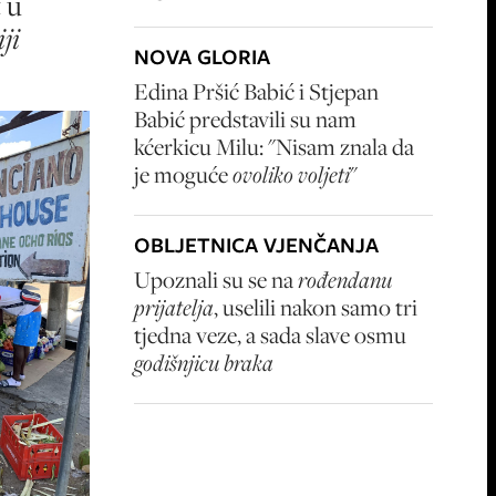
 u
ji
NOVA GLORIA
Edina Pršić Babić i Stjepan
Babić predstavili su nam
kćerkicu Milu: "Nisam znala da
je moguće
ovoliko voljeti
"
OBLJETNICA VJENČANJA
Upoznali su se na
rođendanu
prijatelja
, uselili nakon samo tri
tjedna veze, a sada slave osmu
godišnjicu braka