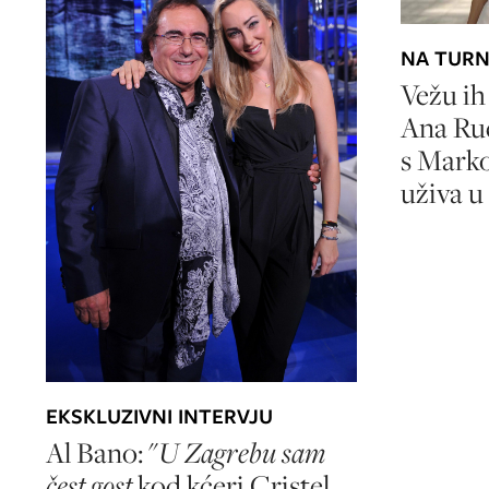
NA TURN
Vežu ih 
Ana Ru
s Mark
uživa u
EKSKLUZIVNI INTERVJU
Al Bano: "
U Zagrebu sam
čest gost
kod kćeri Cristel