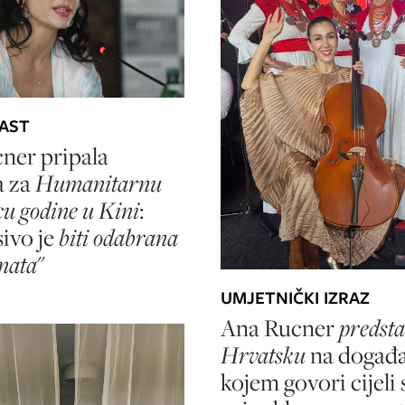
ČAST
ner pripala
a za
Humanitarnu
cu godine u Kini
:
ivo je
biti odabrana
znata
"
UMJETNIČKI IZRAZ
Ana Rucner
predsta
Hrvatsku
na događa
kojem govori cijeli s