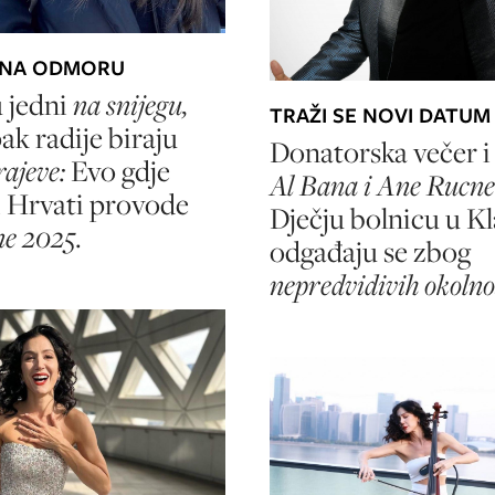
 NA ODMORU
u jedni
na snijegu,
TRAŽI SE NOVI DATUM
ak radije biraju
Donatorska večer 
krajeve:
Evo gdje
Al Bana i Ane Rucn
 Hrvati provode
Dječju bolnicu u Kl
ne 2025.
odgađaju se zbog
nepredvidivih okolno