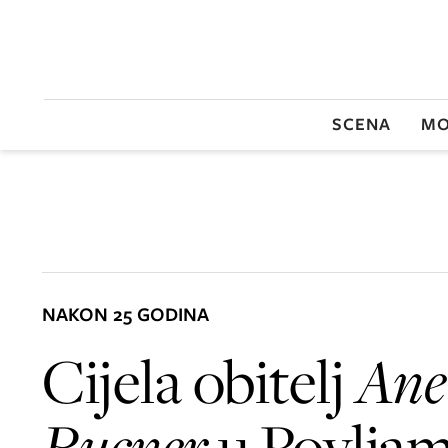
SCENA
MO
NAKON 25 GODINA
Cijela obitelj
Ane
Rucner
u Povljam