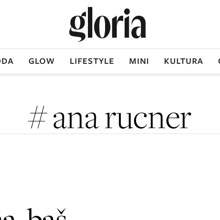
DA
GLOW
LIFESTYLE
MINI
KULTURA
# ana rucner
a, baš