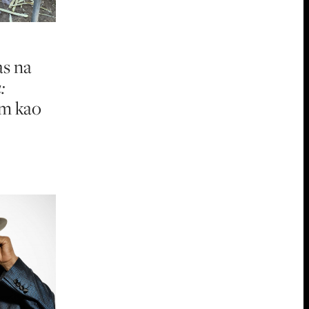
as na
:
am kao