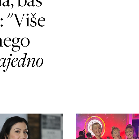
 "Više
nego
ajedno