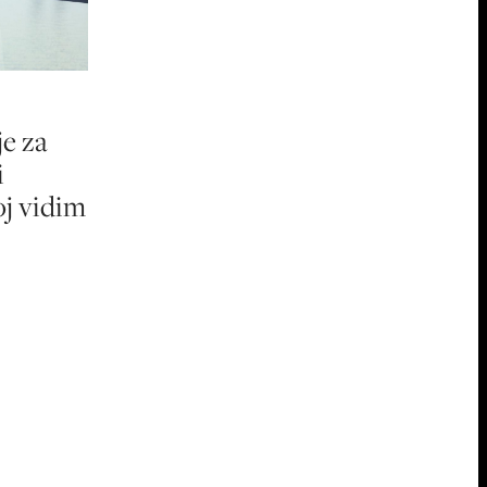
je za
i
oj vidim