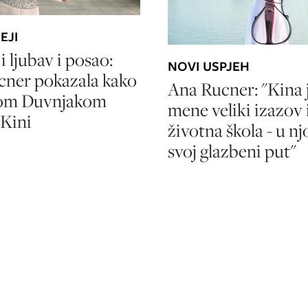
EJI
i ljubav i posao:
NOVI USPJEH
cner pokazala kako
Ana Rucner: "Kina 
om Duvnjakom
mene veliki izazov 
 Kini
životna škola - u nj
svoj glazbeni put"