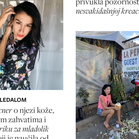
privukla pozornost
nesvakidašnjoj kreaci
GLEDALOM
cner
o njezi kože,
im zahvatima i
riku za mladolik
ji je naučila od