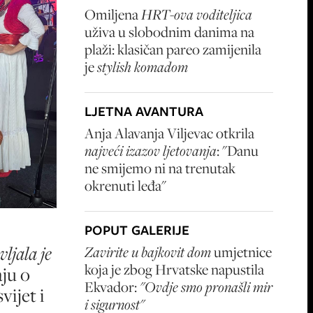
Omiljena
HRT-ova voditeljica
uživa u slobodnim danima na
plaži: klasičan pareo zamijenila
je
stylish komadom
LJETNA AVANTURA
Anja Alavanja Viljevac otkrila
najveći izazov ljetovanja
: "Danu
ne smijemo ni na trenutak
okrenuti leđa"
POPUT GALERIJE
vljala je
Zavirite u bajkovit dom
umjetnice
koja je zbog Hrvatske napustila
ju o
Ekvador:
"Ovdje smo pronašli mir
vijet i
i sigurnost"