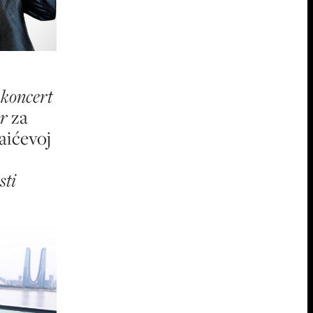
i
koncert
er
za
aićevoj
sti