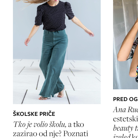
PRED O
Ana Ru
ŠKOLSKE PRIČE
estetsk
Tko je volio školu,
a tko
beauty t
zazirao od nje? Poznati
izgled
ko