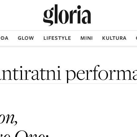
DA
GLOW
LIFESTYLE
MINI
KULTURA
antiratni perform
on,
oko Ono
: