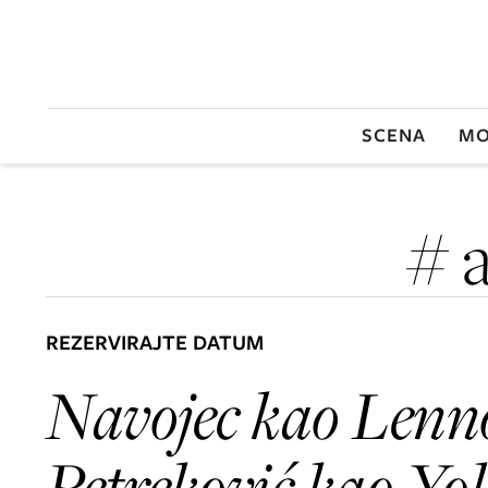
SCENA
MO
# 
REZERVIRAJTE DATUM
Navojec kao Lenn
Petreković kao Y