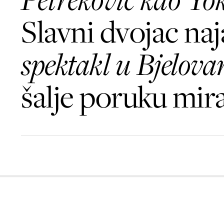
Slavni dvojac naj
spektakl u Bjelova
šalje poruku mir