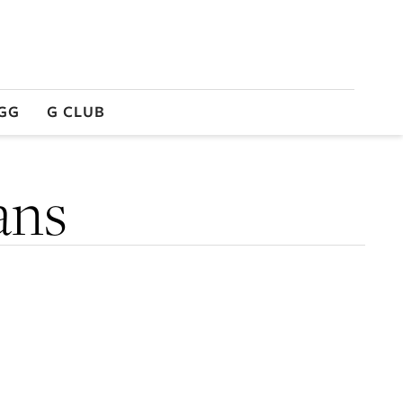
GG
G CLUB
ans