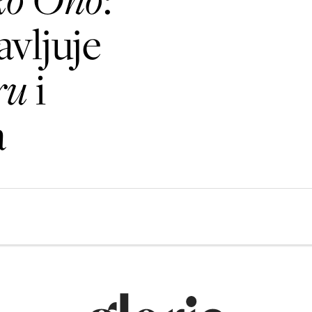
avljuje
ru
i
a