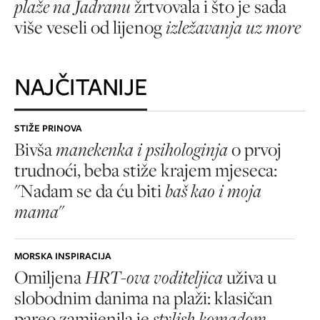
plaže na Jadranu
žrtvovala i što je sada
više veseli od lijenog
izležavanja uz more
NAJČITANIJE
STIŽE PRINOVA
Bivša
manekenka i psihologinja
o prvoj
trudnoći, beba stiže krajem mjeseca:
"Nadam se da ću biti
baš kao i moja
mama
"
MORSKA INSPIRACIJA
Omiljena
HRT-ova voditeljica
uživa u
slobodnim danima na plaži: klasičan
pareo zamijenila je
stylish komadom