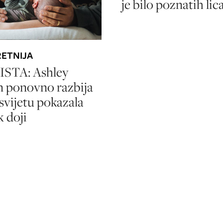
je bilo poznatih lic
RETNIJA
ISTA: Ashley
 ponovno razbija
 svijetu pokazala
k doji