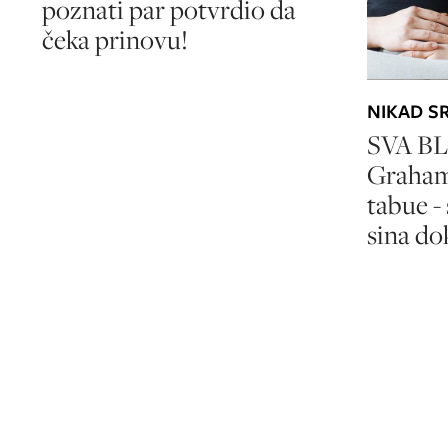
poznati par potvrdio da
čeka prinovu!
NIKAD S
SVA BL
Graham
tabue -
sina do