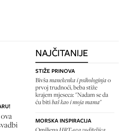
NAJČITANIJE
STIŽE PRINOVA
Bivša
manekenka i psihologinja
o
prvoj trudnoći, beba stiže
krajem mjeseca: "Nadam se da
ću biti
baš kao i moja mama
"
ARU!
 ova
MORSKA INSPIRACIJA
svadbi
Omiljena
HRT-ova voditeljica