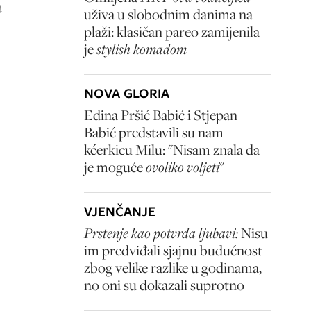
a
uživa u slobodnim danima na
plaži: klasičan pareo zamijenila
je
stylish komadom
NOVA GLORIA
Edina Pršić Babić i Stjepan
Babić predstavili su nam
kćerkicu Milu: "Nisam znala da
je moguće
ovoliko voljeti
"
VJENČANJE
Prstenje kao potvrda ljubavi:
Nisu
im predviđali sjajnu budućnost
zbog velike razlike u godinama,
no oni su dokazali suprotno