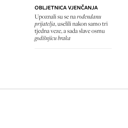
OBLJETNICA VJENČANJA
Upoznali su se na
rođendanu
prijatelja
, uselili nakon samo tri
tjedna veze, a sada slave osmu
godišnjicu braka