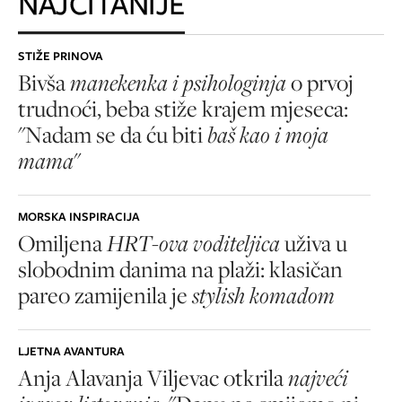
NAJČITANIJE
STIŽE PRINOVA
Bivša
manekenka i psihologinja
o prvoj
trudnoći, beba stiže krajem mjeseca:
"Nadam se da ću biti
baš kao i moja
mama
"
MORSKA INSPIRACIJA
Omiljena
HRT-ova voditeljica
uživa u
slobodnim danima na plaži: klasičan
pareo zamijenila je
stylish komadom
LJETNA AVANTURA
Anja Alavanja Viljevac otkrila
najveći