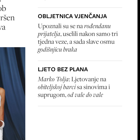
ob
vršen
OBLJETNICA VJENČANJA
va
Upoznali su se na
rođendanu
prijatelja
, uselili nakon samo tri
tjedna veze, a sada slave osmu
godišnjicu braka
LJETO BEZ PLANA
Marko Tolja
: Ljetovanje na
obiteljskoj barci
sa sinovima i
suprugom,
od vale do vale