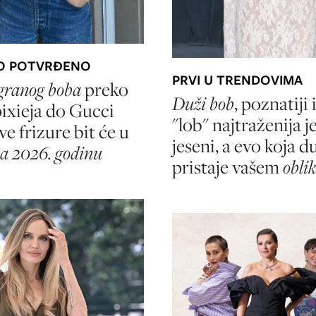
O POTVRĐENO
PRVI U TRENDOVIMA
granog boba
preko
Duži bob
, poznatiji 
ixieja do Gucci
"lob" najtraženija j
ove frizure bit će u
jeseni, a evo koja d
za 2026. godinu
pristaje vašem
oblik