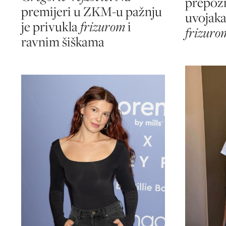
prepozn
premijeri u ZKM-u pažnju
uvojaka
je privukla
frizurom
i
frizuro
ravnim šiškama