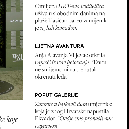
Omiljena
HRT-ova voditeljica
uživa u slobodnim danima na
plaži: klasičan pareo zamijenila
je
stylish komadom
LJETNA AVANTURA
Anja Alavanja Viljevac otkrila
najveći izazov ljetovanja
: "Danu
ne smijemo ni na trenutak
okrenuti leđa"
POPUT GALERIJE
Zavirite u bajkovit dom
umjetnice
koja je zbog Hrvatske napustila
ke koje
Ekvador:
"Ovdje smo pronašli mir
i sigurnost"
i