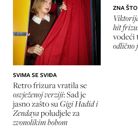
ZNA ŠTO
Viktori
hit frizu
vodeći 
odlično j
SVIMA SE SVIĐA
Retro frizura vratila se
osvježenoj verziji
: Sad je
jasno zašto su
Gigi Hadid i
Zendaya
poludjele za
zvonolikim bobom