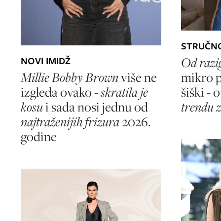
STRUČN
Od razi
NOVI IMIDŽ
Millie Bobby Brown
više ne
mikro p
izgleda ovako -
skratila je
šiški - 
kosu
i sada nosi jednu od
trendu 
najtraženijih frizura
2026.
godine