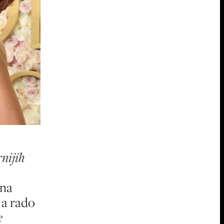
nijih
ena
a rado
e