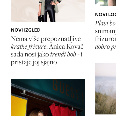
NOVI LO
Plavi bo
snimanj
NOVI IZGLED
frizuro
Nema više prepoznatljive
dobro pr
kratke frizure
: Anica Kovač
sada nosi jako
trendi bob
- i
pristaje joj sjajno