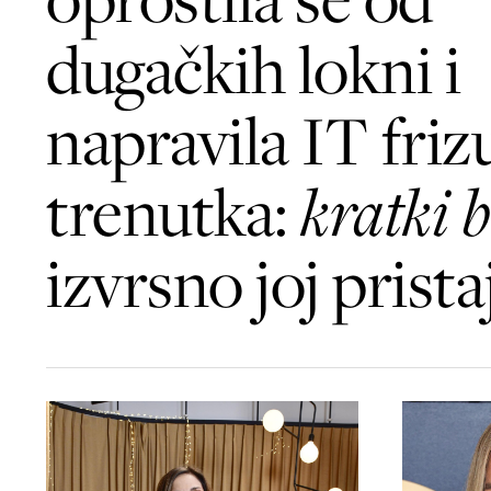
dugačkih lokni i
napravila IT friz
trenutka:
kratki 
izvrsno joj prista