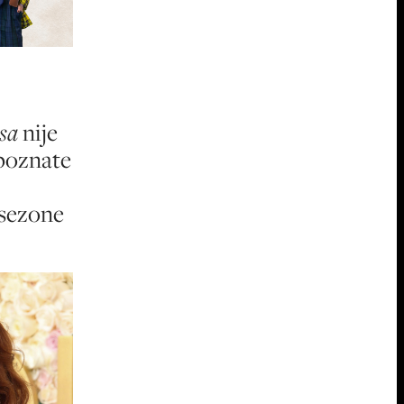
sa
nije
 poznate
sezone