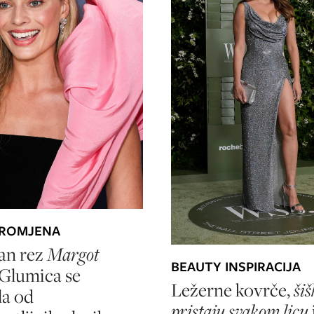
PROMJENA
an rez
Margot
BEAUTY INSPIRACIJA
Glumica se
Ležerne kovrče,
šiš
la od
pristaju svakom licu