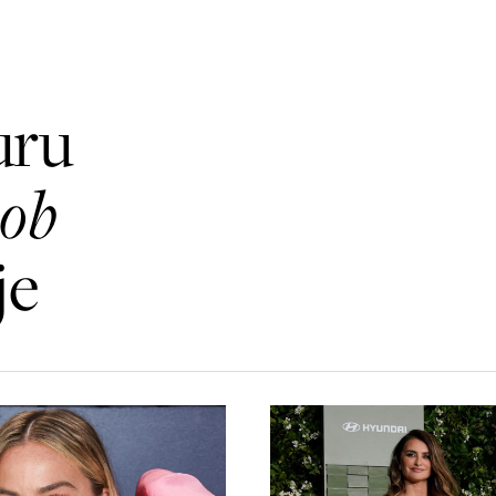
uru
bob
je