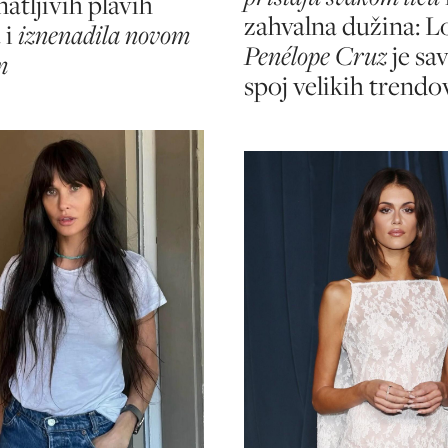
atljivih plavih
zahvalna dužina: L
 i
iznenadila novom
Penélope Cruz
je sa
m
spoj velikih trendo