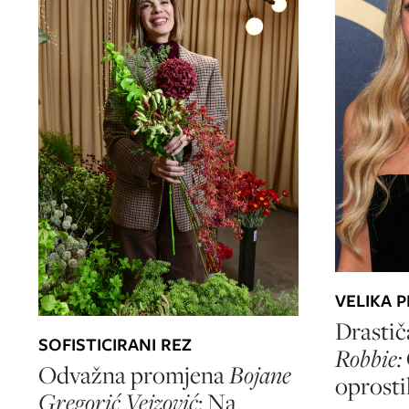
VELIKA 
Drastič
SOFISTICIRANI REZ
Robbie:
Odvažna promjena
Bojane
oprosti
Gregorić Vejzović
: Na