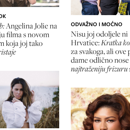
OK
ODVAŽNO I MOĆNO
b:
Angelina Jolie na
Nisu joj odoljele ni
u filma s novom
Hrvatice:
Kratka ko
m koja joj tako
za svakoga, ali ove
istaje
dame odlično nose
najtraženiju frizuru