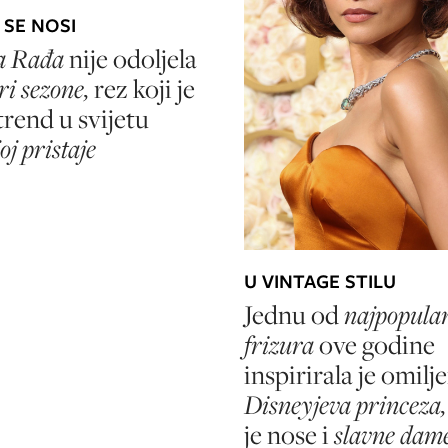
 SE NOSI
ja Rađa
nije odoljela
ri sezone,
rez koji je
trend u svijetu
oj pristaje
U VINTAGE STILU
Jednu od
najpopular
frizura
ove godine
inspirirala je omilj
Disneyjeva princeza,
je nose i
slavne dam