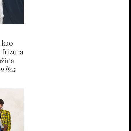
i kao
e frizura
užina
u lica