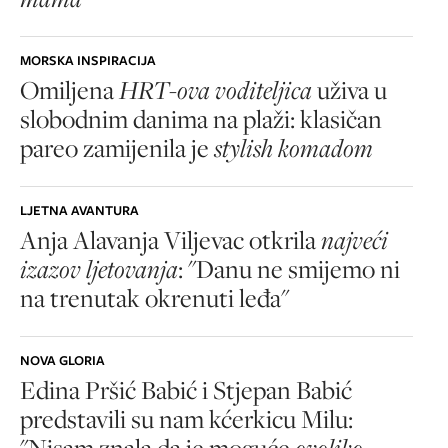
MORSKA INSPIRACIJA
Omiljena
HRT-ova voditeljica
uživa u
slobodnim danima na plaži: klasičan
pareo zamijenila je
stylish komadom
LJETNA AVANTURA
Anja Alavanja Viljevac otkrila
najveći
izazov ljetovanja
: "Danu ne smijemo ni
na trenutak okrenuti leđa"
NOVA GLORIA
Edina Pršić Babić i Stjepan Babić
predstavili su nam kćerkicu Milu:
"Nisam znala da je moguće
ovoliko