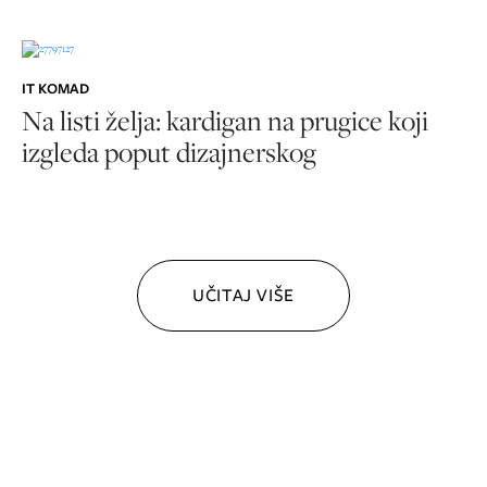
IT KOMAD
Na listi želja: kardigan na prugice koji
izgleda poput dizajnerskog
UČITAJ VIŠE