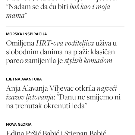
"Nadam se da ću biti
baš kao i moja
mama
"
MORSKA INSPIRACIJA
Omiljena
HRT-ova voditeljica
uživa u
slobodnim danima na plaži: klasičan
pareo zamijenila je
stylish komadom
LJETNA AVANTURA
Anja Alavanja Viljevac otkrila
najveći
izazov ljetovanja
: "Danu ne smijemo ni
na trenutak okrenuti leđa"
NOVA GLORIA
Edina Pršić Babić i Stjepan Babić