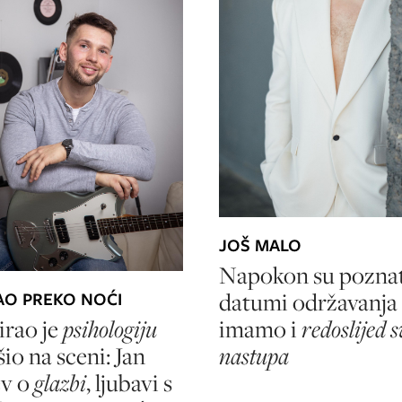
JOŠ MALO
Napokon su poznat
datumi održavanja 
O PREKO NOĆI
imamo i
redoslijed s
irao je
psihologiju
nastupa
io na sceni: Jan
ev o
glazbi
, ljubavi s