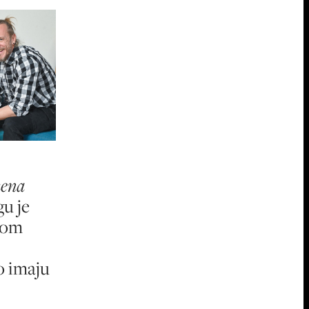
mena
u je
kom
o imaju