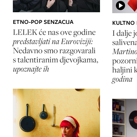
ETNO-POP SENZACIJA
KULTNO 
LELEK će nas ove godine
I dalje 
predstavljati na Euroviziji:
saliven
Nedavno smo razgovarali
Martino
s talentiranim djevojkama,
pozorni
upoznajte ih
haljini 
godina