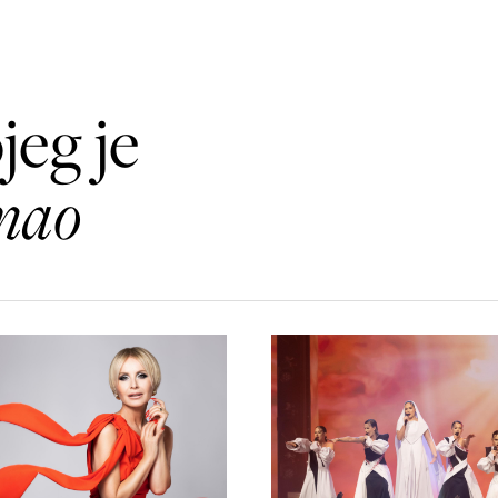
jeg je
imao