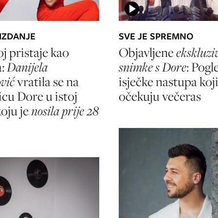
IZDANJE
SVE JE SPREMNO
joj pristaje kao
Objavljene
ekskluzi
a:
Danijela
snimke s Dore
: Pogl
vić
vratila se na
isječke nastupa koj
cu Dore u istoj
očekuju večeras
koju je
nosila prije 28