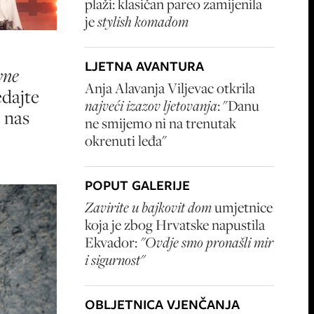
plaži: klasičan pareo zamijenila
je
stylish komadom
LJETNA AVANTURA
vne
Anja Alavanja Viljevac otkrila
edajte
najveći izazov ljetovanja
: "Danu
i nas
ne smijemo ni na trenutak
okrenuti leđa"
POPUT GALERIJE
Zavirite u bajkovit dom
umjetnice
koja je zbog Hrvatske napustila
Ekvador:
"Ovdje smo pronašli mir
i sigurnost"
OBLJETNICA VJENČANJA