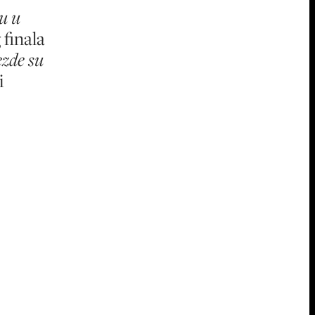
u u
 finala
ezde su
i