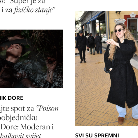
i: "
Super je za
 i za
fizičko stanje
"
IK DORE
jte spot za
"Poison
pobjedničku
 Dore: Moderan i
ajkovit svijet
SVI SU SPREMNI