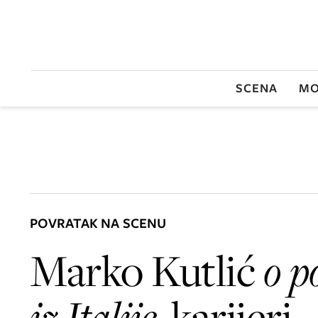
SCENA
MO
POVRATAK NA SCENU
Marko Kutlić
o p
iz Italije,
karijeri,