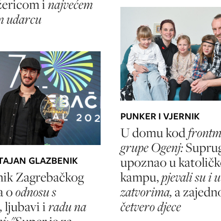
ericom i
najvećem
m udarcu
PUNKER I VJERNIK
U domu kod
front
grupe Ogenj:
Suprug
upoznao u katolič
AJAN GLAZBENIK
kampu,
pjevali su i u
nik Zagrebačkog
zatvorima,
a zajedn
a o
odnosu s
četvero djece
,
ljubavi i
radu na