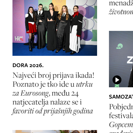
menadž
životno
DORA 2026.
Najveći broj prijava ikada!
Poznato je tko ide u
utrku
za Eurosong
, među 24
SAMOZAT
natjecatelja nalaze se i
Pobjed
favoriti od prijašnjih godina
festival
Gopcem