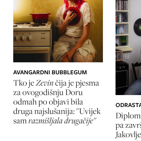
AVANGARDNI BUBBLEGUM
Tko je
Zevin
čija je pjesma
za ovogodišnju Doru
odmah po objavi bila
ODRASTA
druga najslušanija: "Uvijek
Diplom
sam
razmišljala drugačije"
pa završ
Jakovlj