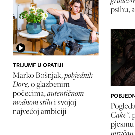
građevin
psihu, a
TRIJUMF U OPATIJI
Marko Bošnjak,
pobjednik
Dore,
o glazbenim
počecima,
autentičnom
POBJEDN
modnom stilu
i svojoj
Pogleda
najvećoj ambiciji
Cake",
pjesmu
mračan b