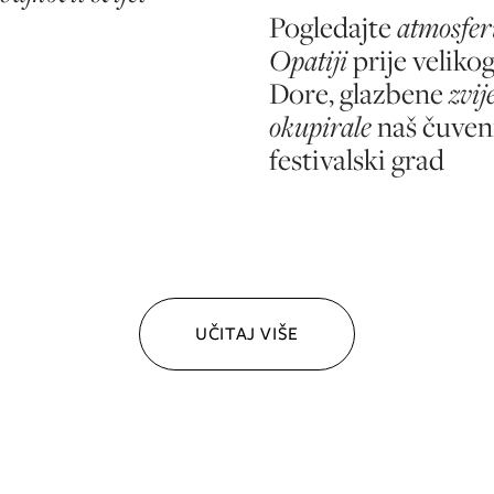
Pogledajte
atmosfer
Opatiji
prije velikog
Dore, glazbene
zvij
okupirale
naš čuven
festivalski grad
UČITAJ VIŠE