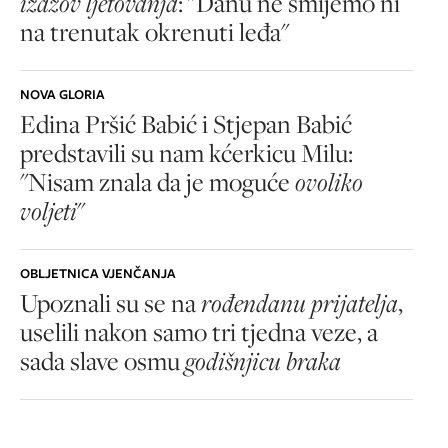
izazov ljetovanja
: "Danu ne smijemo ni
na trenutak okrenuti leđa"
NOVA GLORIA
Edina Pršić Babić i Stjepan Babić
predstavili su nam kćerkicu Milu:
"Nisam znala da je moguće
ovoliko
voljeti
"
OBLJETNICA VJENČANJA
Upoznali su se na
rođendanu prijatelja
,
uselili nakon samo tri tjedna veze, a
sada slave osmu
godišnjicu braka