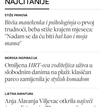
NAJČITANIJE
STIŽE PRINOVA
Bivša
manekenka i psihologinja
o prvoj
trudnoći, beba stiže krajem mjeseca:
"Nadam se da ću biti
baš kao i moja
mama
"
MORSKA INSPIRACIJA
Omiljena
HRT-ova voditeljica
uživa u
slobodnim danima na plaži: klasičan
pareo zamijenila je
stylish komadom
LJETNA AVANTURA
Anja Alavanja Viljevac otkrila
najveći