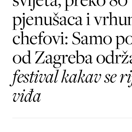
pjenušaca i vrhu
chefovi: Samo po
od Zagreba održa
festival kakav se ri
viđa