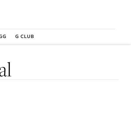
GG
G CLUB
al