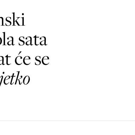
nski
la sata
t će se
jetko