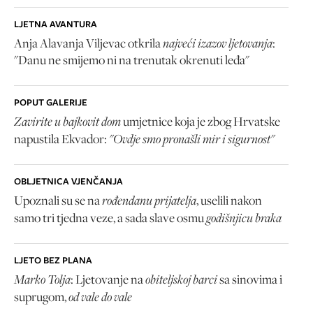
LJETNA AVANTURA
najveći izazov ljetovanja
Anja Alavanja Viljevac otkrila
:
"Danu ne smijemo ni na trenutak okrenuti leđa"
POPUT GALERIJE
Zavirite u bajkovit dom
umjetnice koja je zbog Hrvatske
"Ovdje smo pronašli mir i sigurnost"
napustila Ekvador:
OBLJETNICA VJENČANJA
rođendanu prijatelja
Upoznali su se na
, uselili nakon
godišnjicu braka
samo tri tjedna veze, a sada slave osmu
LJETO BEZ PLANA
Marko Tolja
obiteljskoj barci
: Ljetovanje na
sa sinovima i
od vale do vale
suprugom,