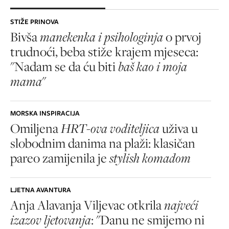
STIŽE PRINOVA
Bivša
manekenka i psihologinja
o prvoj
trudnoći, beba stiže krajem mjeseca:
"Nadam se da ću biti
baš kao i moja
mama
"
MORSKA INSPIRACIJA
Omiljena
HRT-ova voditeljica
uživa u
slobodnim danima na plaži: klasičan
pareo zamijenila je
stylish komadom
LJETNA AVANTURA
Anja Alavanja Viljevac otkrila
najveći
izazov ljetovanja
: "Danu ne smijemo ni