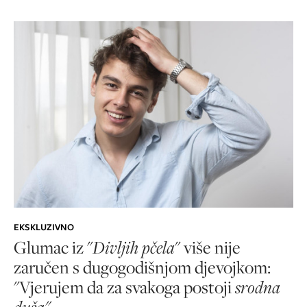
EKSKLUZIVNO
Glumac iz "
Divljih pčela
" više nije
zaručen s dugogodišnjom djevojkom:
"Vjerujem da za svakoga postoji
srodna
duša"