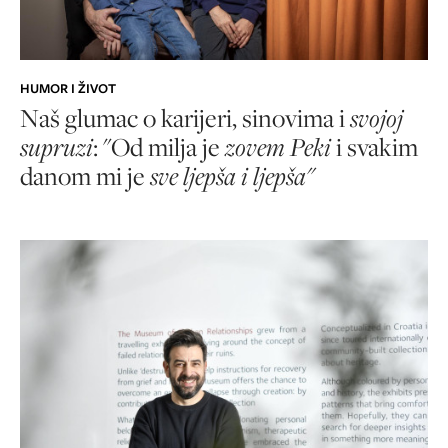
HUMOR I ŽIVOT
Naš glumac o karijeri, sinovima i
svojoj
supruzi
: "Od milja je
zovem Peki
i svakim
danom mi je
sve ljepša i ljepša"