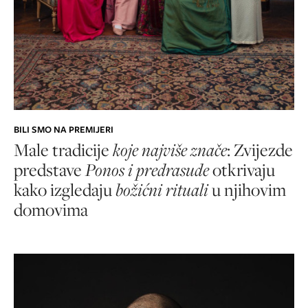
BILI SMO NA PREMIJERI
Male tradicije
koje najviše znače
: Zvijezde
predstave
Ponos i predrasude
otkrivaju
kako izgledaju
božićni rituali
u njihovim
domovima