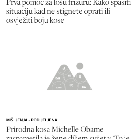
Prva pomoć za lošu frizuru: Kako spasiti
situaciju kad ne stignete oprati ili
osvježiti boju kose
MIŠLJENJA - PODIJELJENA
Prirodna kosa Michelle Obame
raspametila je žene diljem svijeta: 'To je