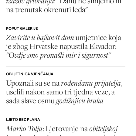
izazov ljetovanja
: "Danu ne smijemo ni
na trenutak okrenuti leđa"
POPUT GALERIJE
Zavirite u bajkovit dom
umjetnice koja
je zbog Hrvatske napustila Ekvador:
"Ovdje smo pronašli mir i sigurnost"
OBLJETNICA VJENČANJA
Upoznali su se na
rođendanu prijatelja
,
uselili nakon samo tri tjedna veze, a
sada slave osmu
godišnjicu braka
LJETO BEZ PLANA
Marko Tolja
: Ljetovanje na
obiteljskoj