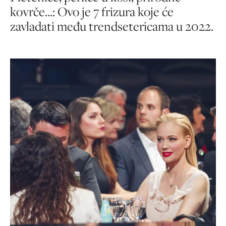
kovrče...: Ovo je 7 frizura koje će
zavladati među trendsetericama u 2022.