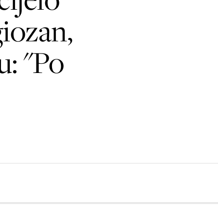
giozan,
u: "Po