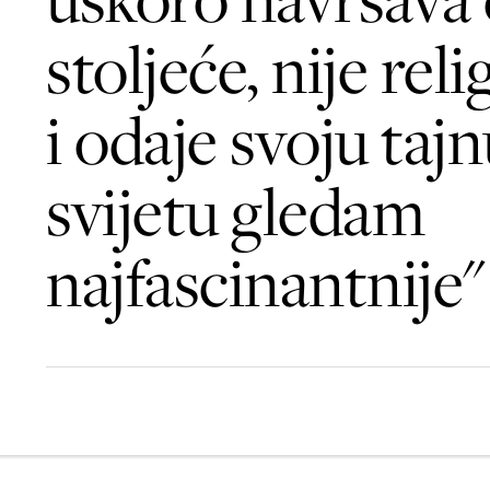
stoljeće, nije reli
i odaje svoju tajn
svijetu gledam
najfascinantnije"