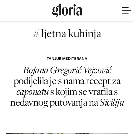
# ljetna kuhinja
TANJUR MEDITERANA
Bojana Gregorić Vejzović
podijelila je s nama recept za
caponatu
s kojim se vratila s
nedavnog putovanja na
Siciliju