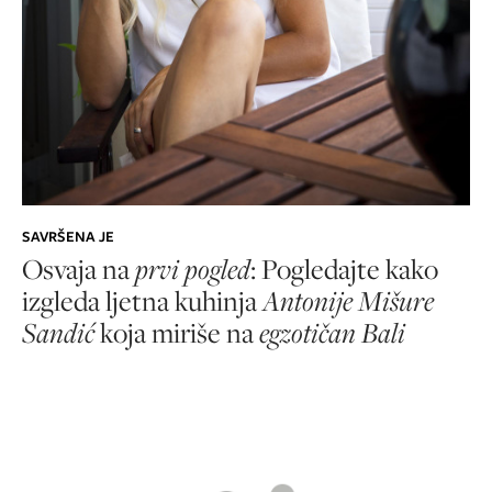
SAVRŠENA JE
Osvaja na
prvi pogled
: Pogledajte kako
izgleda ljetna kuhinja
Antonije Mišure
Sandić
koja
miriše na
egzotičan Bali