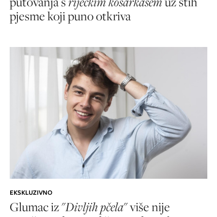
putovanja s
riječkim košarkašem
uz stih
pjesme koji puno otkriva
EKSKLUZIVNO
Glumac iz "
Divljih pčela
" više nije