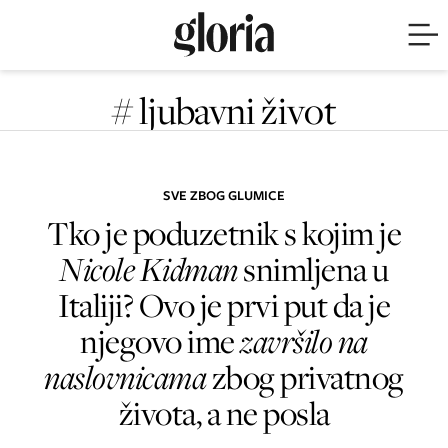
# ljubavni život
SVE ZBOG GLUMICE
Tko je poduzetnik s kojim je
Nicole Kidman
snimljena u
Italiji? Ovo je prvi put da je
njegovo ime
završilo na
naslovnicama
zbog privatnog
života, a ne posla