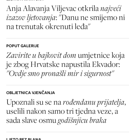
Anja Alavanja Viljevac otkrila
najveći
izazov ljetovanja
: "Danu ne smijemo ni
na trenutak okrenuti leđa"
POPUT GALERIJE
Zavirite u bajkovit dom
umjetnice koja
je zbog Hrvatske napustila Ekvador:
"Ovdje smo pronašli mir i sigurnost"
OBLJETNICA VJENČANJA
Upoznali su se na
rođendanu prijatelja
,
uselili nakon samo tri tjedna veze, a
sada slave osmu
godišnjicu braka
LJETO BEZ PLANA