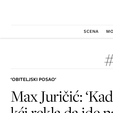
SCENA
MO
#
‘OBITELJSKI POSAO‘
Max Juričić: ‘Kad
kći rekla da ide n