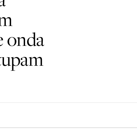
am
je onda
stupam