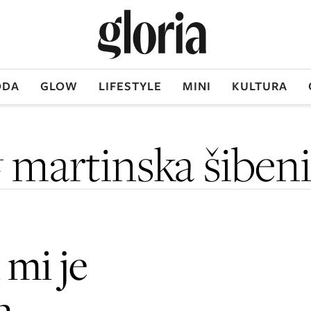
DA
GLOW
LIFESTYLE
MINI
KULTURA
 martinska šiben
 mi je
a