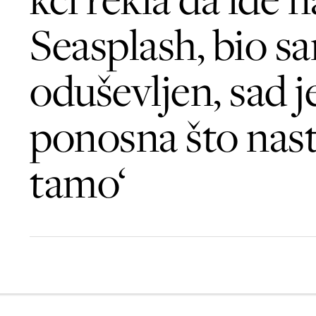
Seasplash, bio s
oduševljen, sad 
ponosna što na
tamo‘