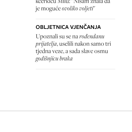
kćerkicu Milu: "Nisam znala da
je moguće
ovoliko voljeti
"
OBLJETNICA VJENČANJA
Upoznali su se na
rođendanu
prijatelja
, uselili nakon samo tri
tjedna veze, a sada slave osmu
godišnjicu braka