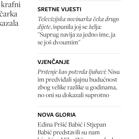
 krafni
SRETNE VIJESTI
ičarka
Televizijska novinarka čeka drugo
kazala
dijete
, ispunila joj se želja:
"Suprug navija za jedno ime, ja
se još dvoumim"
VJENČANJE
Prstenje kao potvrda ljubavi:
Nisu
im predviđali sjajnu budućnost
zbog velike razlike u godinama,
no oni su dokazali suprotno
NOVA GLORIA
Edina Pršić Babić i Stjepan
Babić predstavili su nam