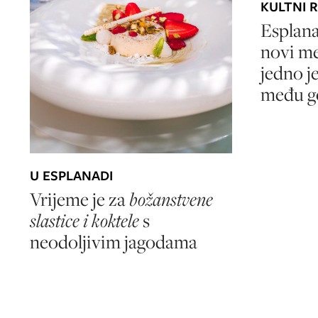
KULTNI 
Esplana
novi me
jedno je
među g
U ESPLANADI
Vrijeme je za
božanstvene
slastice i koktele
s
neodoljivim jagodama