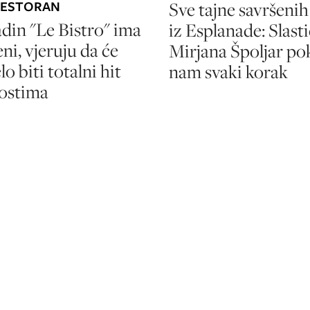
Sve tajne savršenih
RESTORAN
din "Le Bistro" ima
iz Esplanade: Slast
ni, vjeruju da će
Mirjana Špoljar po
lo biti totalni hit
nam svaki korak
ostima