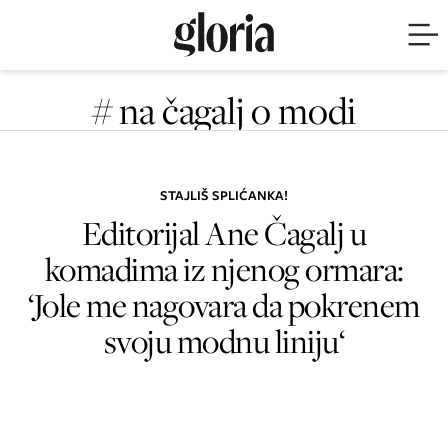
# na čagalj o modi
STAJLIŠ SPLIĆANKA!
Editorijal Ane Čagalj u
komadima iz njenog ormara:
‘Jole me nagovara da pokrenem
svoju modnu liniju‘