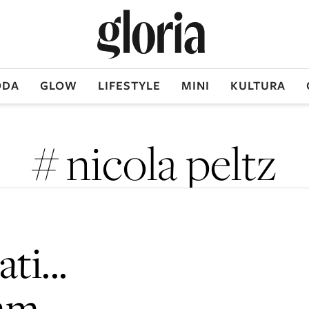
DA
GLOW
LIFESTYLE
MINI
KULTURA
# nicola peltz
ti...
am