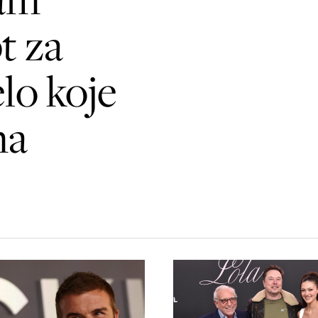
t za
elo koje
ma