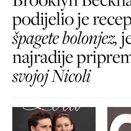
podijelio je recep
špagete bolonjez,
j
najradije pripre
svojoj Nicoli