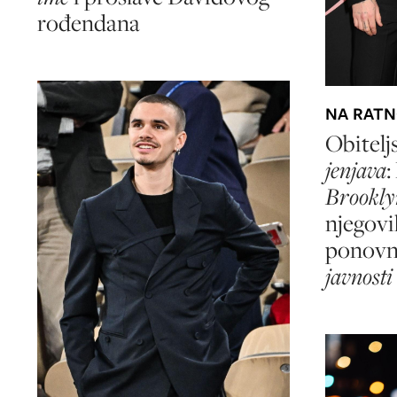
rođendana
NA RATN
Obitelj
jenjava
:
Brookl
njegovi
ponovn
javnosti