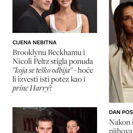
CIJENA NEBITNA
Brooklynu Beckhamu i
Nicoli Peltz stigla ponuda
"koja se teško odbija"
- hoće
li izvesti isti potez kao i
princ Harry
?
DAN POSL
Nakon 
njihova