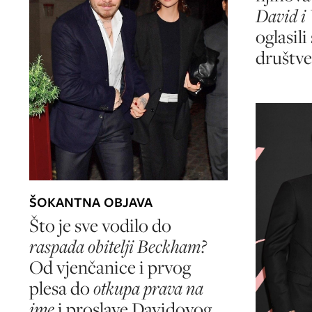
David i
oglasili
društv
ŠOKANTNA OBJAVA
Što je sve vodilo do
raspada obitelji Beckham?
Od vjenčanice i prvog
plesa do
otkupa prava na
ime
i proslave Davidovog