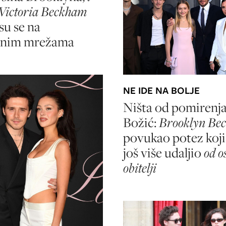
 Victoria Beckham
 su se na
enim mrežama
NE IDE NA BOLJE
Ništa od pomirenja
Božić:
Brooklyn Be
povukao potez koji 
još više udaljio
od o
obitelji