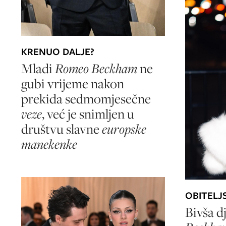
KRENUO DALJE?
Mladi
Romeo Beckham
ne
gubi vrijeme nakon
prekida sedmomjesečne
veze
, već je snimljen u
društvu slavne
europske
manekenke
OBITELJ
Bivša d