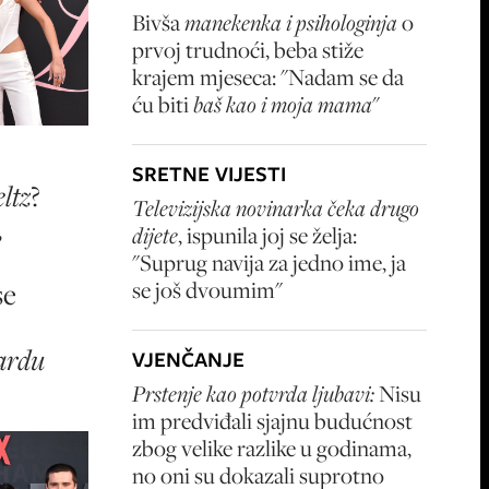
Bivša
manekenka i psihologinja
o
prvoj trudnoći, beba stiže
krajem mjeseca: "Nadam se da
ću biti
baš kao i moja mama
"
SRETNE VIJESTI
ltz
?
Televizijska novinarka čeka drugo
,
dijete
, ispunila joj se želja:
"Suprug navija za jedno ime, ja
se još dvoumim"
se
ardu
VJENČANJE
Prstenje kao potvrda ljubavi:
Nisu
im predviđali sjajnu budućnost
zbog velike razlike u godinama,
no oni su dokazali suprotno