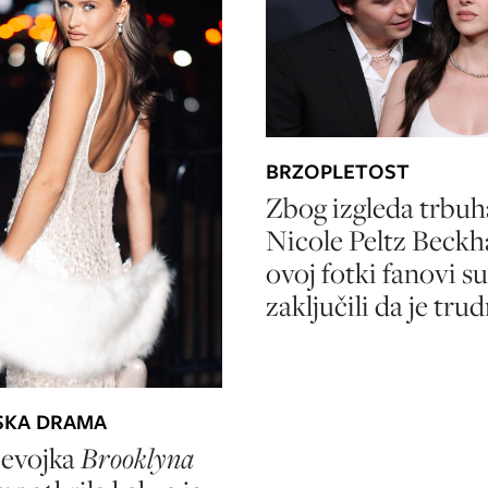
BRZOPLETOST
Zbog izgleda trbuh
Nicole Peltz Beck
ovoj fotki fanovi su
zaključili da je tru
SKA DRAMA
jevojka
Brooklyna