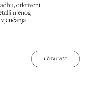
adbu, otkriveni
etalji njenog
 vjenčanja
UČITAJ VIŠE