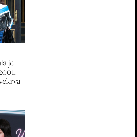
la je
2001.
svekrva