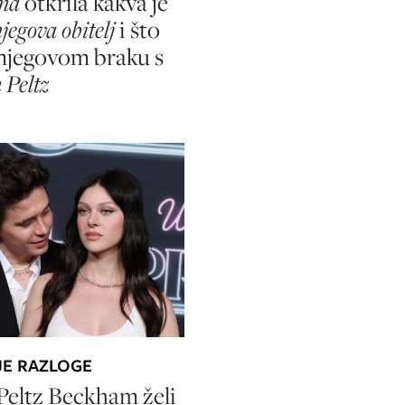
ma
otkrila kakva je
jegova obitelj
i što
njegovom braku s
 Peltz
JE RAZLOGE
Peltz Beckham želi