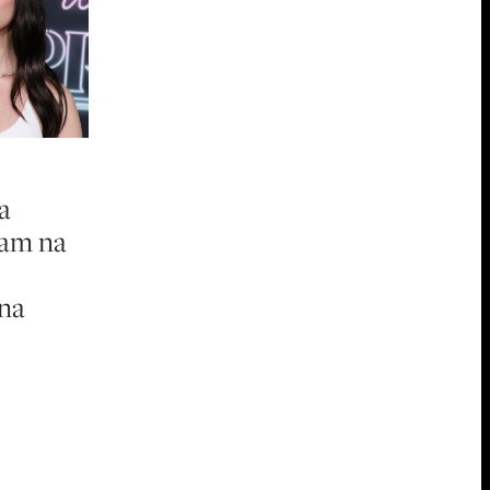
a
ham na
dna