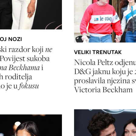
OJ NOZI
ski razdor koji
ne
VELIKI TRENUTAK
 Povijest sukoba
Nicola Peltz odjenu
yna Beckhama
i
D&G jaknu koju je 
h roditelja
proslavila njezina 
o je u
fokusu
Victoria Beckham