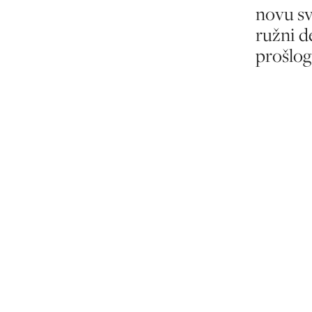
novu sv
ružni d
prošlog