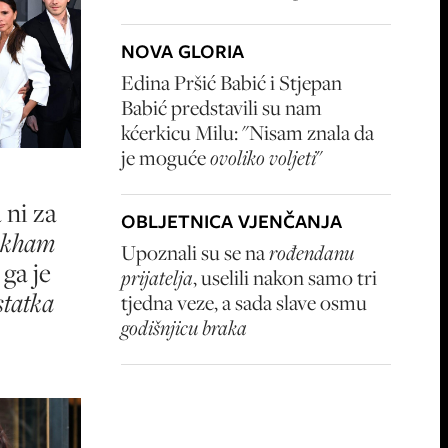
NOVA GLORIA
Edina Pršić Babić i Stjepan
Babić predstavili su nam
kćerkicu Milu: "Nisam znala da
je moguće
ovoliko voljeti
"
 ni za
OBLJETNICA VJENČANJA
ckham
Upoznali su se na
rođendanu
ga je
prijatelja
, uselili nakon samo tri
statka
tjedna veze, a sada slave osmu
godišnjicu braka