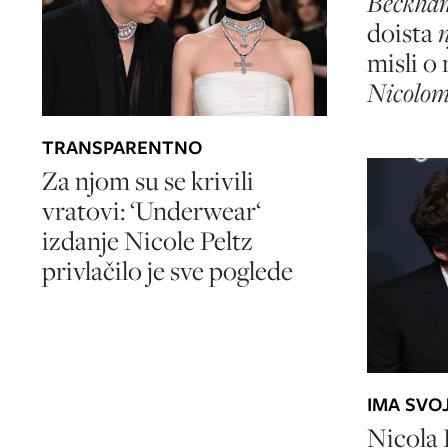
Beckha
doista
n
misli o
Nicolom
TRANSPARENTNO
Za njom su se krivili
vratovi: ‘Underwear‘
izdanje Nicole Peltz
privlačilo je sve poglede
IMA SVO
Nicola 