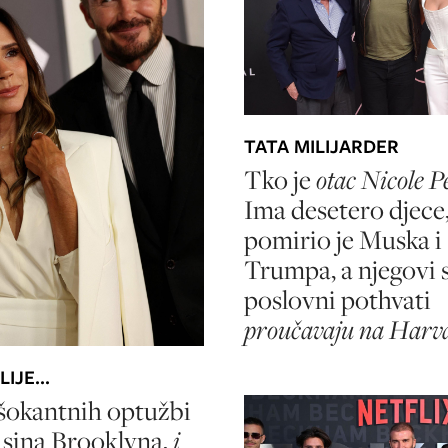
TATA MILIJARDER
Tko je
otac Nicole Pe
Ima desetero djece
pomirio je Muska i
Trumpa, a njegovi 
poslovni pothvati
proučavaju na Harv
IJE...
šokantnih optužbi
 sina Brooklyna,
i