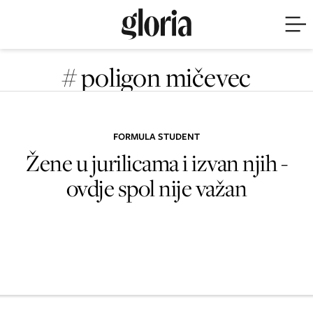
# poligon mičevec
FORMULA STUDENT
Žene u jurilicama i izvan njih -
ovdje spol nije važan