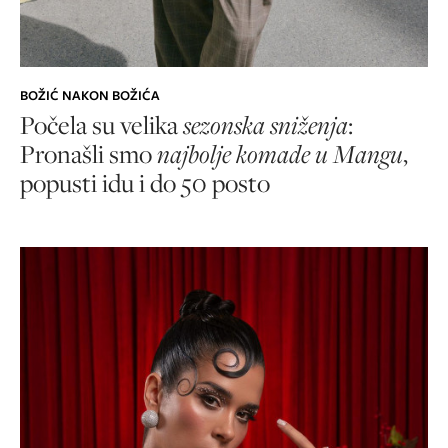
BOŽIĆ NAKON BOŽIĆA
Počela su velika
sezonska sniženja
:
Pronašli smo
najbolje komade u Mangu
,
popusti idu i do 50 posto