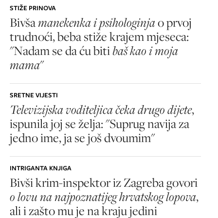
STIŽE PRINOVA
Bivša
manekenka i psihologinja
o prvoj
trudnoći, beba stiže krajem mjeseca:
"Nadam se da ću biti
baš kao i moja
mama
"
SRETNE VIJESTI
Televizijska voditeljica čeka drugo dijete
,
ispunila joj se želja: "Suprug navija za
jedno ime, ja se još dvoumim"
INTRIGANTA KNJIGA
Bivši krim-inspektor iz Zagreba govori
o lovu na najpoznatijeg hrvatskog lopova
,
ali i zašto mu je na kraju jedini