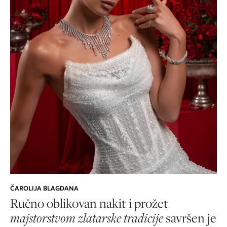
ČAROLIJA BLAGDANA
Ručno oblikovan nakit i prožet
majstorstvom zlatarske tradicije
savršen je