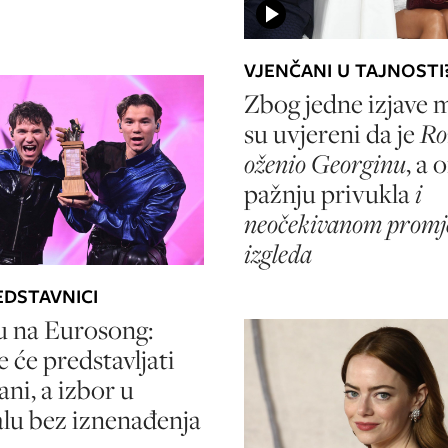
VJENČANI U TAJNOSTI
Zbog jedne izjave 
su uvjereni da je
Ro
oženio Georginu
, a 
pažnju privukla
i
neočekivanom prom
izgleda
EDSTAVNICI
du na Eurosong:
 će predstavljati
ni, a izbor u
lu bez iznenađenja