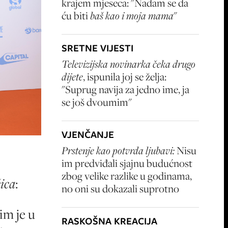
krajem mjeseca: "Nadam se da
ću biti
baš kao i moja mama
"
SRETNE VIJESTI
Televizijska novinarka čeka drugo
dijete
, ispunila joj se želja:
"Suprug navija za jedno ime, ja
se još dvoumim"
VJENČANJE
Prstenje kao potvrda ljubavi:
Nisu
im predviđali sjajnu budućnost
zbog velike razlike u godinama,
ica
:
no oni su dokazali suprotno
im je u
RASKOŠNA KREACIJA