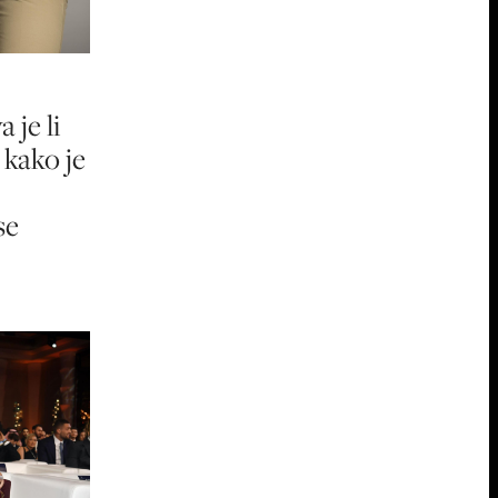
 je li
 i kako je
se