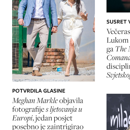
SUSRET 
Večeras 
Lukom 
ga
The 
Comand
discipl
Svjetsko
POTVRDILA GLASINE
Meghan Markle
objavila
fotografije
s ljetovanja u
Europi
, jedan posjet
posebno je zaintrigirao