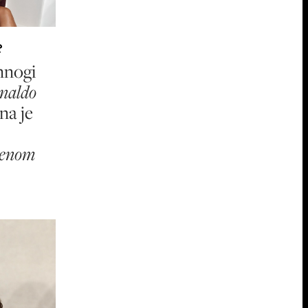
?
mnogi
naldo
ona je
jenom