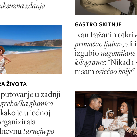
luksuzna zdanja
GASTRO SKITNJE
Ivan Pažanin otkriva
pronašao ljubav
, ali
izgubio
nagomilane
kilograme
: "Nikada 
nisam
osjećao bolje
"
A ŽIVOTA
putovanje u zadnji
grebačka glumica
 kako je u jednoj
organizirala
dnevnu
turneju po