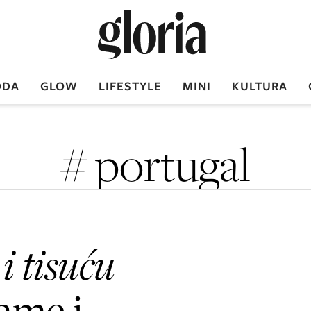
DA
GLOW
LIFESTYLE
MINI
KULTURA
# portugal
i tisuću
ame i