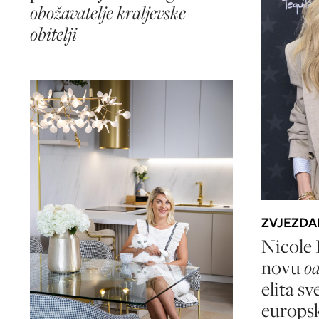
obožavatelje kraljevske
obitelji
ZVJEZDA
Nicole 
novu
oa
elita sv
europsk