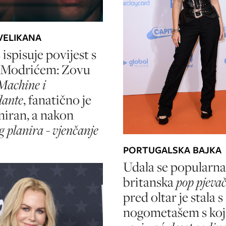
VELIKANA
ispisuje povijest s
Modrićem: Zovu
Machine i
ante
, fanatično je
iniran, a nakon
g planira - vjenčanje
PORTUGALSKA BAJKA
Udala se popularna
britanska
pop pjevač
pred oltar je stala s
nogometašem s koj