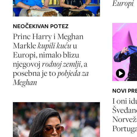
Europi
NEOČEKIVAN POTEZ
Princ Harry i Meghan
Markle
kupili kuću
u
Europi, nimalo blizu
njegovoj
rodnoj zemlji
, a
posebna je to
pobjeda za
Meghan
NOVI PR
I oni i
Šveđane
Norveža
Portuga