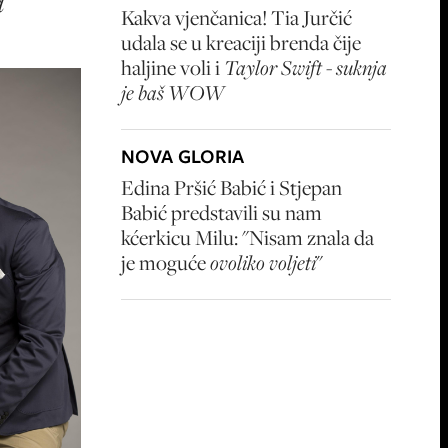
a
Kakva vjenčanica! Tia Jurčić
udala se u kreaciji brenda čije
haljine voli i
Taylor Swift - suknja
je baš WOW
NOVA GLORIA
Edina Pršić Babić i Stjepan
Babić predstavili su nam
kćerkicu Milu: "Nisam znala da
je moguće
ovoliko voljeti
"