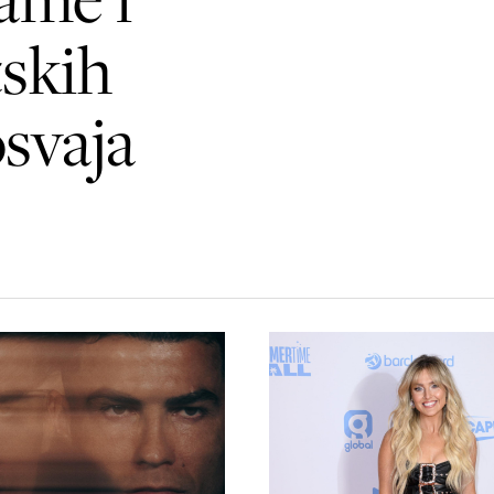
skih
osvaja