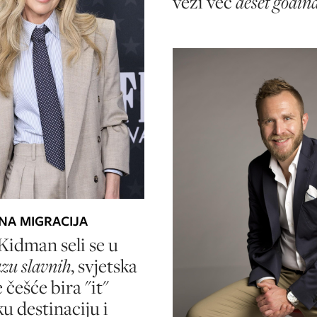
vezi već
deset godin
NA MIGRACIJA
Kidman seli se u
zu slavnih
, svjetska
e češće bira "it"
u destinaciju i