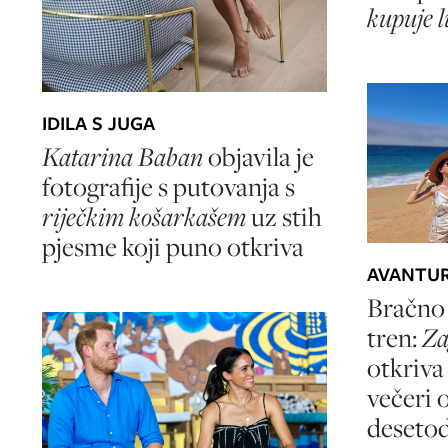
kupuje 
IDILA S JUGA
Katarina Baban
objavila je
fotografije s putovanja s
riječkim košarkašem
uz stih
pjesme koji puno otkriva
AVANTUR
Bračno 
tren:
Za
otkriva
večeri 
deseto