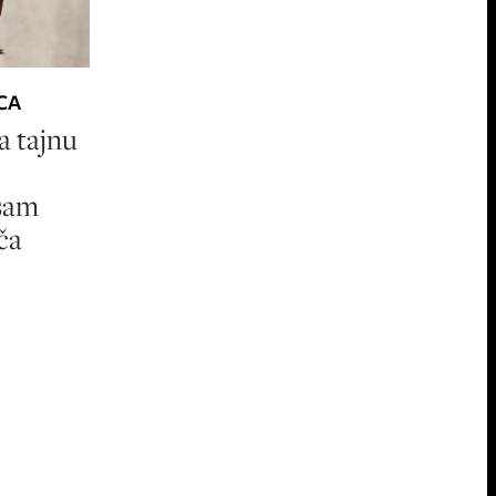
CA
a tajnu
 sam
ča