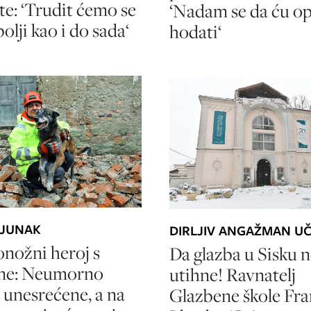
te: ‘Trudit ćemo se
‘Nadam se da ću o
bolji kao i do sada‘
hodati‘
 JUNAK
DIRLJIV ANGAŽMAN U
nožni heroj s
Da glazba u Sisku 
ne: Neumorno
utihne! Ravnatelj
 unesrećene, a na
Glazbene škole Fr