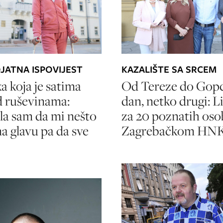
JATNA ISPOVIJEST
KAZALIŠTE SA SRCEM
ka koja je satima
Od Tereze do Gopc
d ruševinama:
dan, netko drugi: Li
ela sam da mi nešto
za 20 poznatih oso
a glavu pa da sve
Zagrebačkom HN