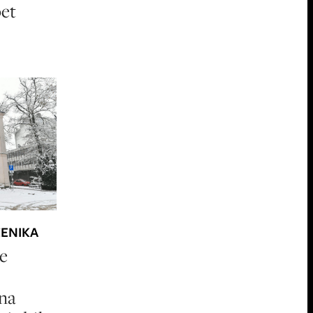
pet
ČENIKA
ne
ana