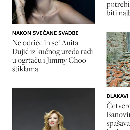
potrebi
biti naj
NAKON SVEČANE SVADBE
Ne odriče ih se! Anita
Dujić iz kućnog ureda radi
u ogrtaču i Jimmy Choo
štiklama
DLAKAVI
Četvero
Banovi
spašava