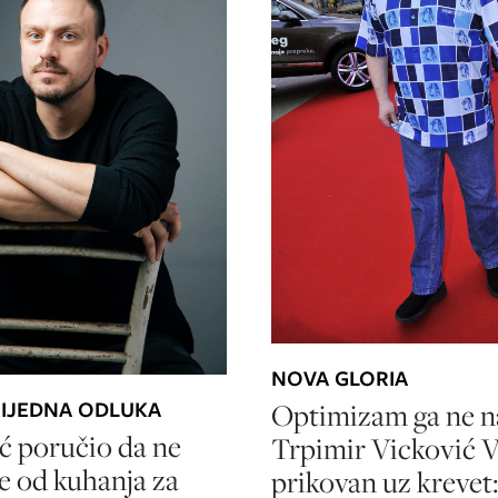
NOVA GLORIA
IJEDNA ODLUKA
Optimizam ga ne n
ć poručio da ne
Trpimir Vicković 
e od kuhanja za
prikovan uz krevet: