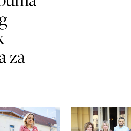
ng
k
a za