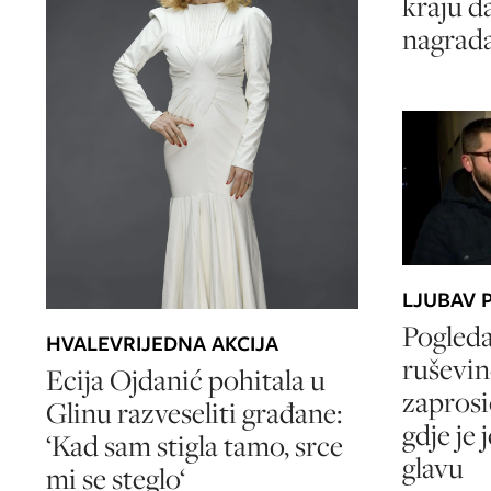
kraju d
nagrada
LJUBAV P
Pogleda
HVALEVRIJEDNA AKCIJA
ruševin
Ecija Ojdanić pohitala u
zaprosi
Glinu razveseliti građane:
gdje je
‘Kad sam stigla tamo, srce
glavu
mi se steglo‘