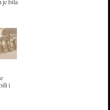
je bila
je
ili i