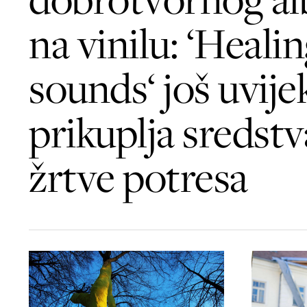
na vinilu: ‘Heali
sounds‘ još uvije
prikuplja sredstv
žrtve potresa