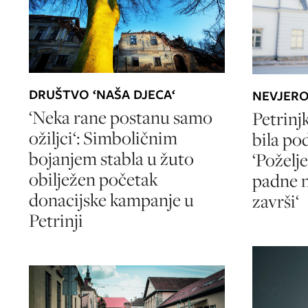
DRUŠTVO ‘NAŠA DJECA‘
NEVJERO
‘Neka rane postanu samo
Petrinj
ožiljci‘: Simboličnim
bila po
bojanjem stabla u žuto
‘Poželj
obilježen početak
padne n
donacijske kampanje u
završi‘
Petrinji