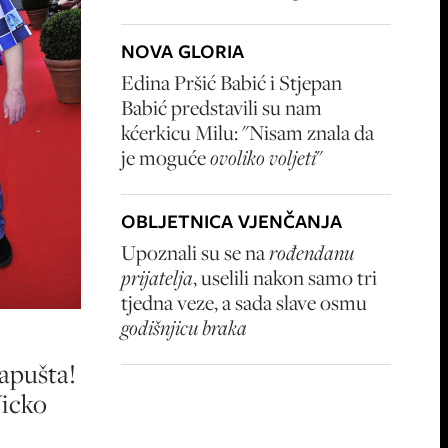
NOVA GLORIA
Edina Pršić Babić i Stjepan
Babić predstavili su nam
kćerkicu Milu: "Nisam znala da
je moguće
ovoliko voljeti
"
OBLJETNICA VJENČANJA
Upoznali su se na
rođendanu
prijatelja
, uselili nakon samo tri
tjedna veze, a sada slave osmu
godišnjicu braka
apušta!
Vicko