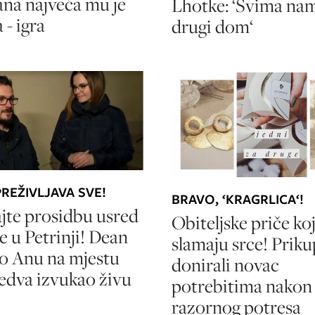
ana najveća mu je
Lhotke: ‘Svima nam 
 - igra
drugi dom‘
REŽIVLJAVA SVE!
BRAVO, ‘KRAGRLICA‘!
jte prosidbu usred
Obiteljske priče ko
e u Petrinji! Dean
slamaju srce! Prikup
o Anu na mjestu
donirali novac
 jedva izvukao živu
potrebitima nakon
razornog potresa