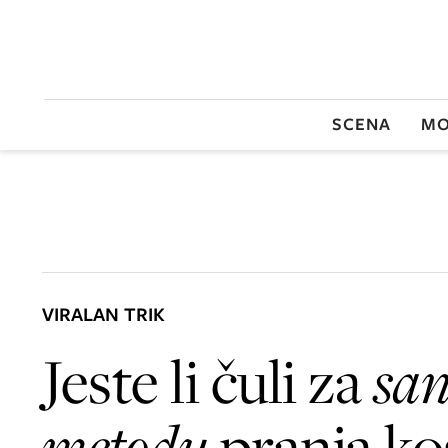
SCENA
MO
VIRALAN TRIK
Jeste li čuli za
sa
metodu
pranja ko