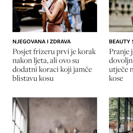
BEAUTY 
NJEGOVANA I ZDRAVA
Pranje 
Posjet frizeru prvi je korak
dovoljn
nakon ljeta, ali ovo su
utječe n
dodatni koraci koji jamče
kose
blistavu kosu