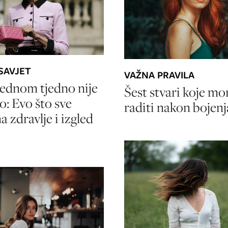
SAVJET
VAŽNA PRAVILA
jednom tjedno nije
Šest stvari koje mo
o: Evo što sve
raditi nakon bojenj
a zdravlje i izgled