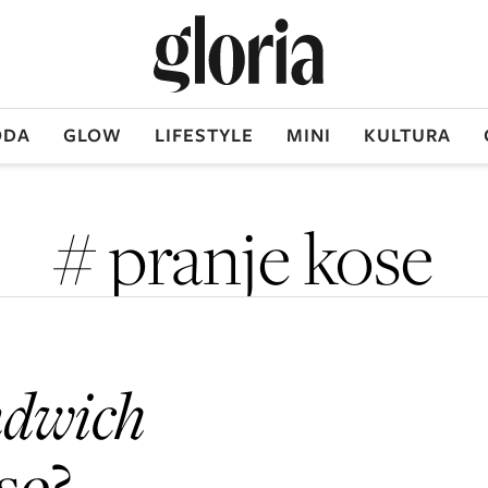
DA
GLOW
LIFESTYLE
MINI
KULTURA
# pranje kose
ndwich
se?