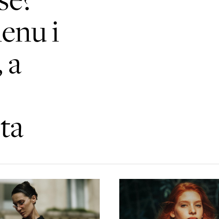
enu i
, a
ta