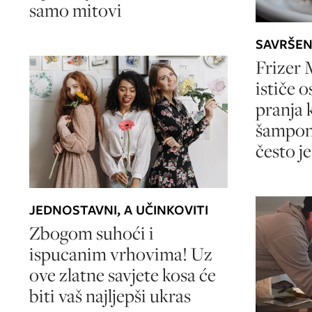
samo mitovi
SAVRŠEN
Frizer
ističe 
pranja 
šampona
često je
JEDNOSTAVNI, A UČINKOVITI
Zbogom suhoći i
ispucanim vrhovima! Uz
ove zlatne savjete kosa će
biti vaš najljepši ukras