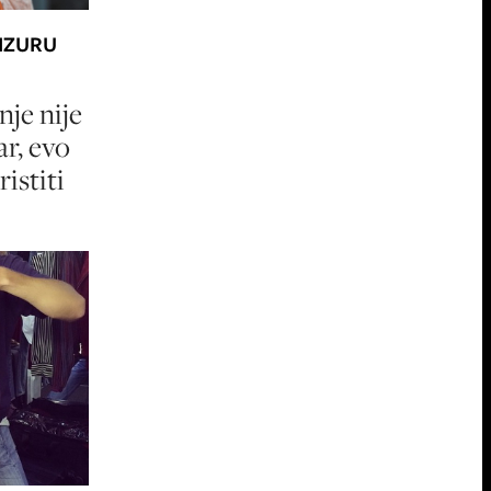
IZURU
je nije
ar, evo
istiti