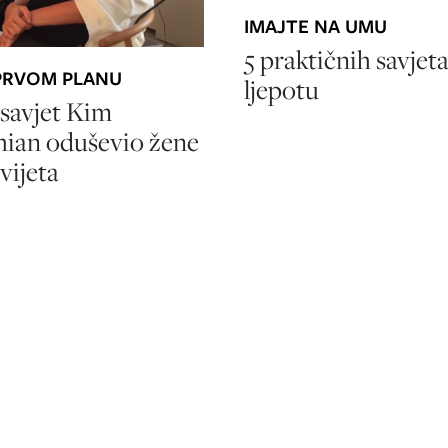
IMAJTE NA UMU
5 praktičnih savjeta
PRVOM PLANU
ljepotu
savjet Kim
hian oduševio žene
vijeta