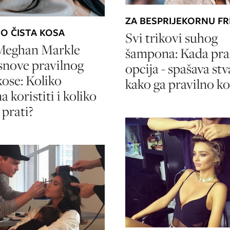
ZA BESPRIJEKORNU FR
O ČISTA KOSA
Svi trikovi suhog
 Meghan Markle
šampona: Kada pran
osnove pravilnog
opcija - spašava stv
kose: Koliko
kako ga pravilno kor
 koristiti i koliko
 prati?