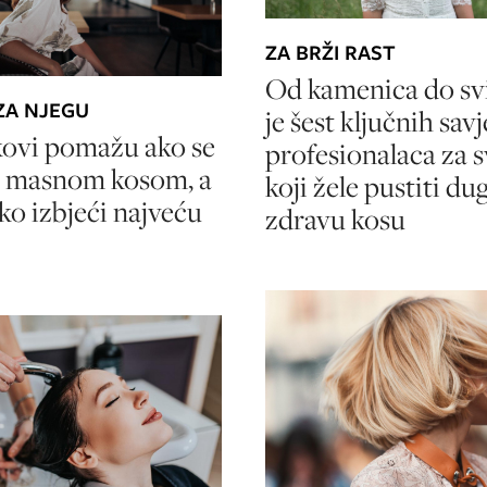
ZA BRŽI RAST
Od kamenica do svi
 ZA NJEGU
je šest ključnih savj
kovi pomažu ako se
profesionalaca za 
s masnom kosom, a
koji žele pustiti dug
ako izbjeći najveću
zdravu kosu