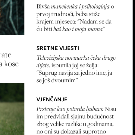
Bivša
manekenka i psihologinja
o
prvoj trudnoći, beba stiže
krajem mjeseca: "Nadam se da
ću biti
baš kao i moja mama
"
SRETNE VIJESTI
rate
Televizijska novinarka čeka drugo
a kose
dijete
, ispunila joj se želja:
"Suprug navija za jedno ime, ja
se još dvoumim"
VJENČANJE
Prstenje kao potvrda ljubavi:
Nisu
im predviđali sjajnu budućnost
zbog velike razlike u godinama,
no oni su dokazali suprotno