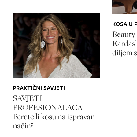
KOSA U 
Beauty 
Kardas
diljem s
PRAKTIČNI SAVJETI
SAVJETI
PROFESIONALACA
Perete li kosu na ispravan
način?