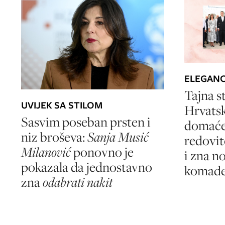
ELEGANC
Tajna s
UVIJEK SA STILOM
Hrvats
Sasvim poseban prsten i
domaće 
niz broševa:
Sanja Musić
redovito
Milanović
ponovno je
i zna n
pokazala da jednostavno
komade
zna
odabrati nakit