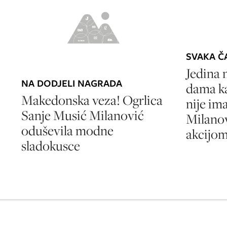
SVAKA Č
Jedina 
NA DODJELI NAGRADA
dama ka
Makedonska veza! Ogrlica
nije im
Sanje Musić Milanović
Milanov
oduševila modne
akcijo
sladokusce