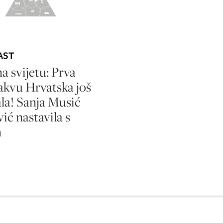
AST
na svijetu: Prva
kvu Hrvatska još
ala! Sanja Musić
ić nastavila s
m