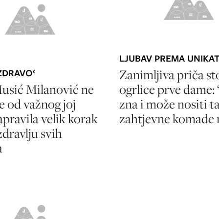
LJUBAV PREMA UNIK
Zanimljiva priča sto
 ZDRAVO‘
usić Milanović ne
ogrlice prve dame: 
e od važnog joj
zna i može nositi t
apravila velik korak
zahtjevne komade n
dravlju svih
a