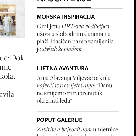
MORSKA INSPIRACIJA
Omiljena
HRT-ova voditeljica
uživa u slobodnim danima na
plaži: klasičan pareo zamijenila
je
stylish komadom
ode: Dok
dame
LJETNA AVANTURA
kola,
Anja Alavanja Viljevac otkrila
najveći izazov ljetovanja
: "Danu
ne smijemo ni na trenutak
avila
okrenuti leđa"
POPUT GALERIJE
Zavirite u bajkovit dom
umjetnice