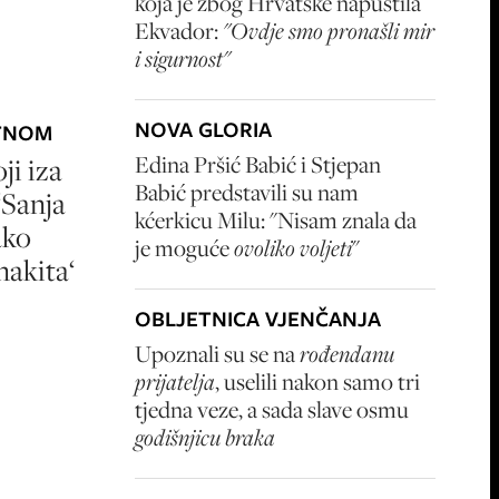
koja je zbog Hrvatske napustila
Ekvador:
"Ovdje smo pronašli mir
i sigurnost"
NOVA GLORIA
ATNOM
Edina Pršić Babić i Stjepan
ji iza
Babić predstavili su nam
‘Sanja
kćerkicu Milu: "Nisam znala da
ako
je moguće
ovoliko voljeti
"
akita‘
OBLJETNICA VJENČANJA
Upoznali su se na
rođendanu
prijatelja
, uselili nakon samo tri
tjedna veze, a sada slave osmu
godišnjicu braka