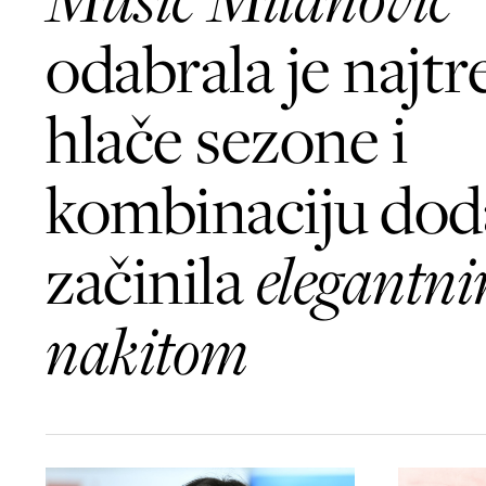
odabrala je najtr
hlače sezone i
kombinaciju dod
začinila
elegantn
nakitom