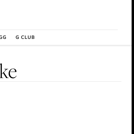
GG
G CLUB
ske