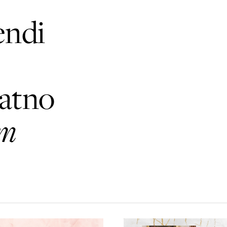
endi
atno
im