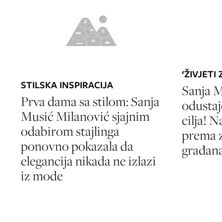
‘ŽIVJETI
STILSKA INSPIRACIJA
Sanja M
Prva dama sa stilom: Sanja
odustaj
Musić Milanović sjajnim
cilja! N
odabirom stajlinga
prema z
ponovno pokazala da
građan
elegancija nikada ne izlazi
iz mode