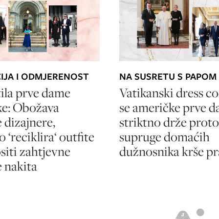
IJA I ODMJERENOST
NA SUSRETU S PAPOM
tila prve dame
Vatikanski dress c
ke: Obožava
se američke prve 
dizajnere,
striktno drže proto
 ‘reciklira‘ outfite
supruge domaćih
ositi zahtjevne
dužnosnika krše pr
 nakita