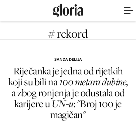
# rekord
SANDA DELIJA
Riječanka je jedna od rijetkih
koji su bili na
100 metara dubine
,
a zbog ronjenja je odustala od
karijere u
UN-u
: "Broj 100 je
magičan"