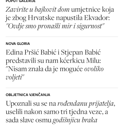
POPUT GALERIJE
Zavirite u bajkovit dom
umjetnice koja
je zbog Hrvatske napustila Ekvador:
"Ovdje smo pronašli mir i sigurnost"
NOVA GLORIA
Edina Pršić Babić i Stjepan Babić
predstavili su nam kćerkicu Milu:
"Nisam znala da je moguće
ovoliko
voljeti
"
OBLJETNICA VJENČANJA
Upoznali su se na
rođendanu prijatelja
,
uselili nakon samo tri tjedna veze, a
sada slave osmu
godišnjicu braka